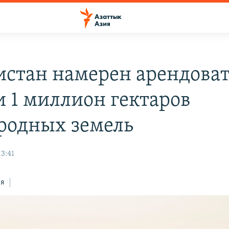
истан намерен арендоват
и 1 миллион гектаров
родных земель
13:41
ся