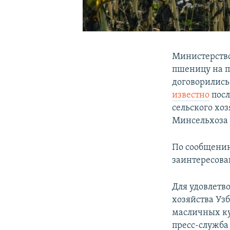
Министерство
пшеницу на п
договорились 
известно
посл
сельского хо
Минсельхоза 
По сообщению
заинтересова
Для удовлетв
хозяйства Уз
масличных ку
пресс-служба