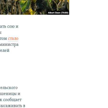
ать сою и
ы
этом
стало
 министра
телей
сельского
 пшеницы и
ак сообщает
высаживать в