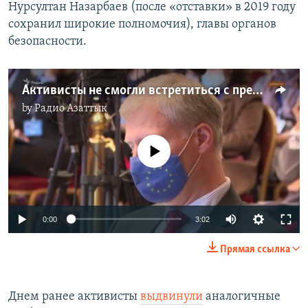
Нурсултан Назарбаев (после «отставки» в 2019 году
сохранил широкие полномочия), главы органов
безопасности.
Активисты не смогли встретиться с представителями Евросоюза
by
Радио Азаттык
No media source currently available
0:00
3:02
Прямая ссылка
Днем ранее активисты
выдвинули
аналогичные