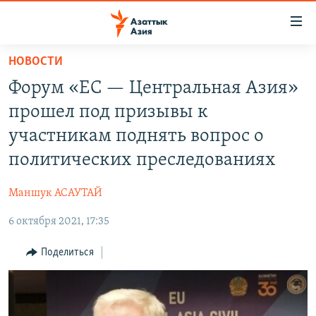
Доступность
ссылок
Вернуться
НОВОСТИ
к
ЦЕНТРАЛЬНАЯ АЗИЯ
Форум «ЕС — Центральная Азия»
основному
НОВОСТИ
КАЗАХСТАН
содержанию
прошел под призывы к
ВОЙНА В УКРАИНЕ
Вернутся
КЫРГЫЗСТАН
участникам поднять вопрос о
к
НА ДРУГИХ ЯЗЫКАХ
УЗБЕКИСТАН
политических преследованиях
главной
ТАДЖИКИСТАН
ҚАЗАҚША
навигации
ПОДПИШИТЕСЬ НА НАС В СОЦСЕТЯХ
Маншук АСАУТАЙ
Вернутся
КЫРГЫЗЧА
к
6 октября 2021, 17:35
ЎЗБЕКЧА
поиску
Поделиться
ТОҶИКӢ
Все сайты РСЕ/РС
TÜRKMENÇE