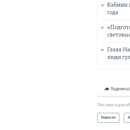
Кабмин 
года
«Подгот
световы
Глава Н
люди гул
Поделить
This item is part of
Новости
А