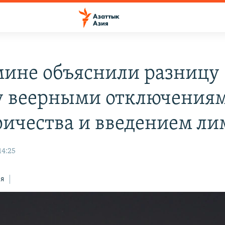
мине объяснили разницу
 веерными отключения
ричества и введением ли
14:25
ся