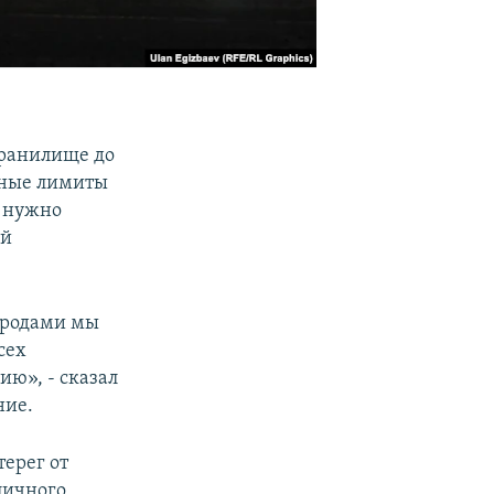
хранилище до
нные лимиты
о нужно
ый
городами мы
сех
ию», - сказал
ние.
ерег от
личного