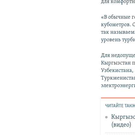
для комфортн
«В обычные г
кубометров. С
так называем
уровень турб
Для недопуще
Кыргызстан п
Узбекистана,
Туркменистан
электроэнерг
ЧИТАЙТЕ ТАКЖ
Кыргызс
(видео)