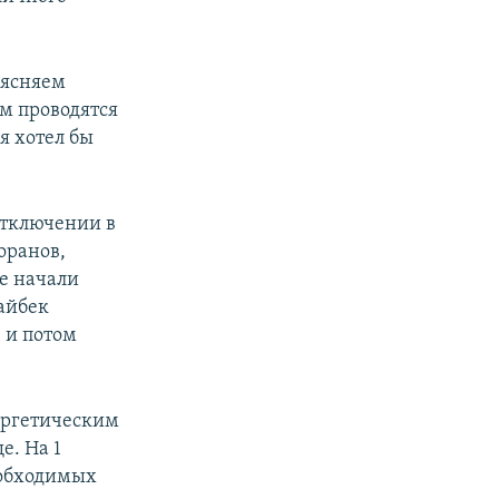
ъясняем
им проводятся
я хотел бы
 отключении в
оранов,
е начали
айбек
 и потом
ергетическим
е. На 1
еобходимых