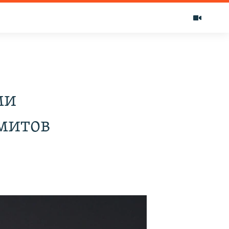
ми
митов