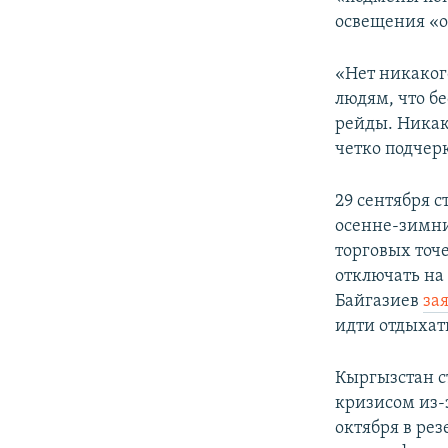
освещения «
«Нет никаког
людям, что бе
рейды. Никак
четко подчерк
29 сентября с
осенне-зимни
торговых точ
отключать на
Байгазиев
за
идти отдыхат
Кыргызстан с
кризисом из-
октября в ре