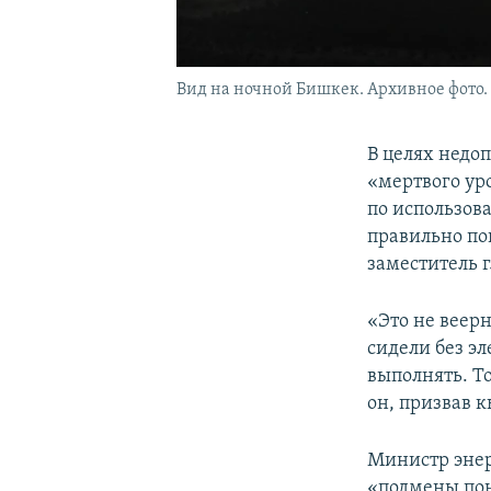
Вид на ночной Бишкек. Архивное фото.
В целях недо
«мертвого ур
по использов
правильно по
заместитель 
«Это не веер
сидели без э
выполнять. Т
он, призвав 
Министр энер
«подмены пон