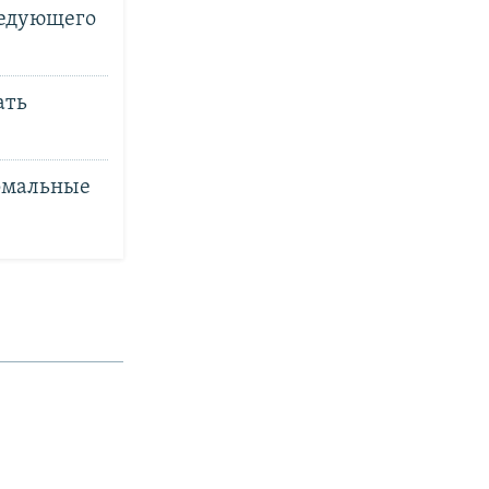
ледующего
ать
рмальные