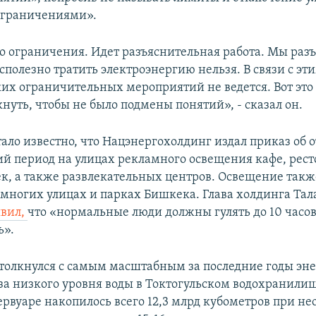
ограничениями».
о ограничения. Идет разъяснительная работа. Мы раз
сполезно тратить электроэнергию нельзя. В связи с эт
их ограничительных мероприятий не ведется. Вот это 
нуть, чтобы не было подмены понятий», - сказал он.
тало известно, что Нацэнергохолдинг издал приказ об
й период на улицах рекламного освещения кафе, рест
ек, а также развлекательных центров. Освещение такж
 многих улицах и парках Бишкека. Глава холдинга Тал
явил,
что «нормальные люди должны гулять до 10 часов
ь».
толкнулся с самым масштабным за последние годы эн
за низкого уровня воды в Токтогульском водохранилищ
зервуаре накопилось всего 12,3 млрд кубометров при н