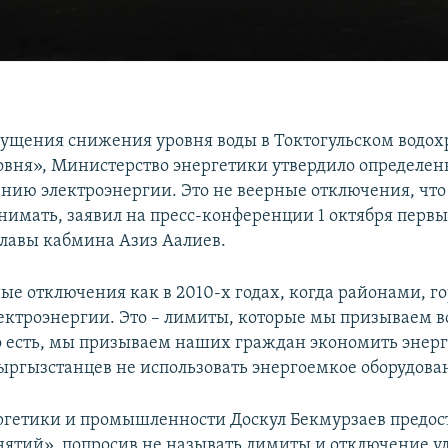
пущения снижения уровня воды в Токтогульском водо
овня», Министерство энергетики утвердило определе
анию электроэнергии. Это не веерные отключения, чт
нимать, заявил на пресс-конференции 1 октября перв
главы кабмина Азиз Аалиев.
ные отключения как в 2010-х годах, когда районами, 
лектроэнергии. Это – лимиты, которые мы призываем в
о есть, мы призываем наших граждан экономить энерг
кыргызстанцев не использовать энергоемкое оборудова
гетики и промышленности Доскул Бекмурзаев предост
ятий», попросив не называть лимиты и отключение у