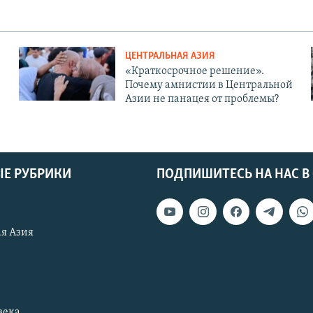
ЦЕНТРАЛЬНАЯ АЗИЯ
«Краткосрочное решение».
Почему амнистии в Центральной
Азии не панацея от проблемы?
Е РУБРИКИ
ПОДПИШИТЕСЬ НА НАС В
я Азия
века