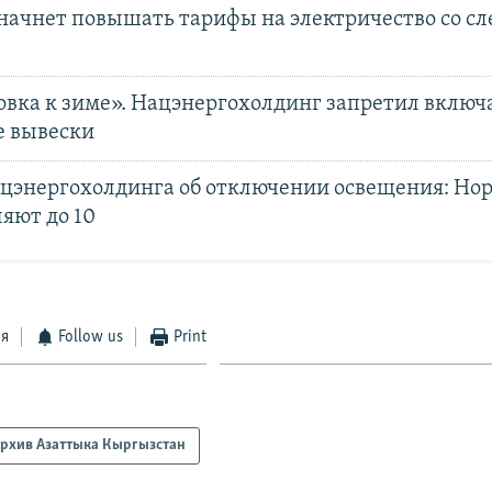
начнет повышать тарифы на электричество со с
овка к зиме». Нацэнергохолдинг запретил включ
е вывески
ацэнергохолдинга об отключении освещения: Но
яют до 10
ся
Follow us
Print
рхив Азаттыка Кыргызстан