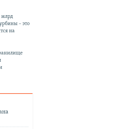
7 млрд
турбины – это
тся на
хранилище
и
и
ана