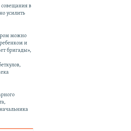
 совещания в
но усилить
тором можно
 ребенком и
вет бригады»,
еткулов,
кека
арного
та,
 начальника