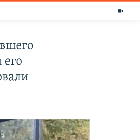
ившего
 его
овали