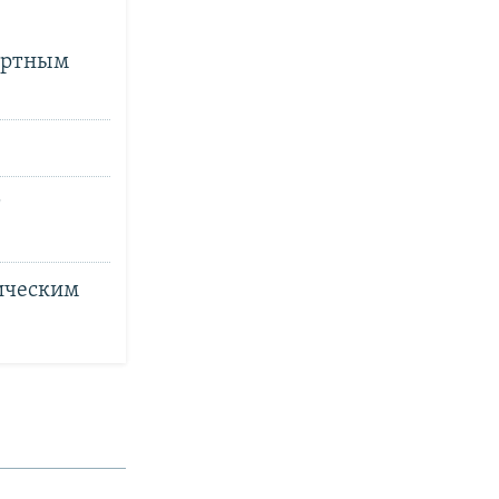
портным
т
ическим