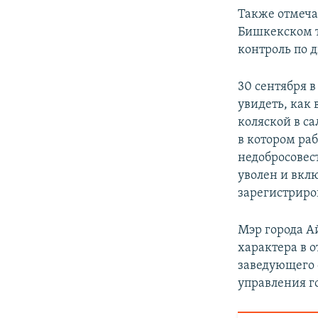
Также отмеча
Бишкекском т
контроль по 
30 сентября 
увидеть, как
коляской в с
в котором ра
недобросовес
уволен и вкл
зарегистриро
Мэр города А
характера в 
заведующего 
управления г