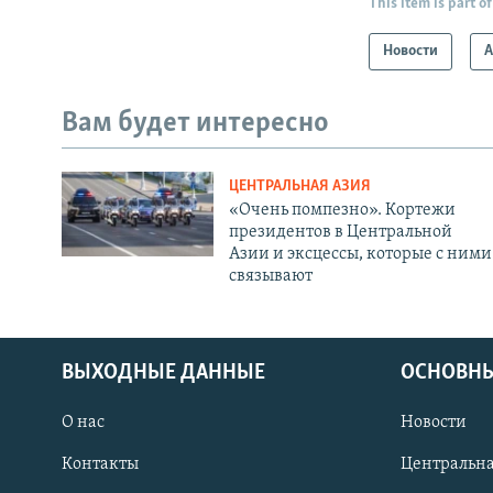
This item is part of
Новости
А
Вам будет интересно
ЦЕНТРАЛЬНАЯ АЗИЯ
«Очень помпезно». Кортежи
президентов в Центральной
Азии и эксцессы, которые с ними
связывают
ВЫХОДНЫЕ ДАННЫЕ
ОСНОВНЫ
О нас
Новости
Контакты
Центральна