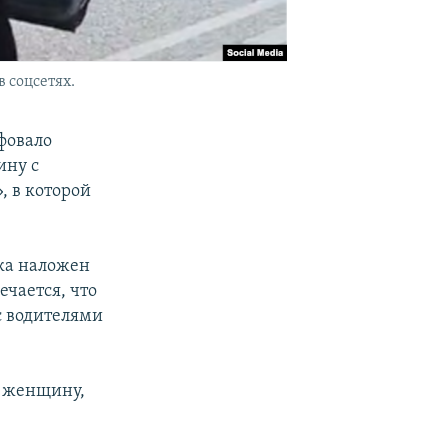
 соцсетях.
фовало
ину с
, в которой
ика наложен
ечается, что
с водителями
е женщину,