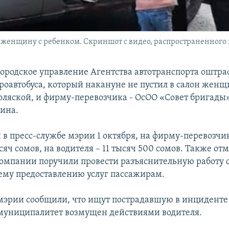
 женщину с ребенком. Скриншот с видео, распространенного в
ородское управление Агентства автотранспорта оштра
роавтобуса, который накануне не пустил в салон женщ
оляской, и фирму-перевозчика - ОсОО «Совет бригады»
ина.
 в пресс-службе мэрии 1 октября, на фирму-перевозч
сяч сомов, на водителя – 11 тысяч 500 сомов. Также отм
компании поручили провести разъяснительную работу 
му предоставлению услуг пассажирам.
 мэрии сообщили, что ищут пострадавшую в инцидент
 муниципалитет возмущен действиями водителя.