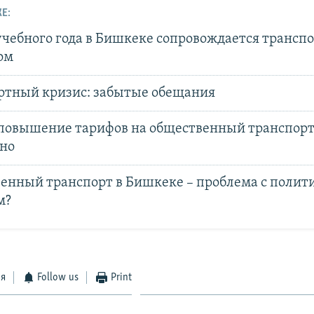
Е:
учебного года в Бишкеке сопровождается транс
ом
ртный кризис: забытые обещания
повышение тарифов на общественный транспор
но
енный транспорт в Бишкеке – проблема с полит
м?
ся
Follow us
Print