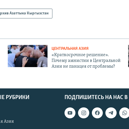
рхив Азаттыка Кыргызстан
ЦЕНТРАЛЬНАЯ АЗИЯ
«Краткосрочное решение».
Почему амнистии в Центральной
Азии не панацея от проблемы?
Е РУБРИКИ
ПОДПИШИТЕСЬ НА НАС В
я Азия