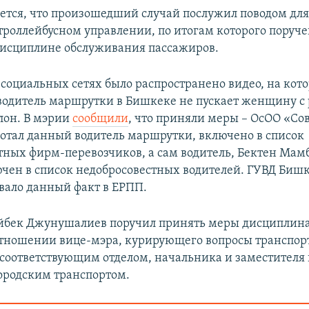
ется, что произошедший случай послужил поводом для
роллейбусном управлении, по итогам которого поруче
дисциплине обслуживания пассажиров.
в социальных сетях было распространено видео, на ко
 водитель маршрутки в Бишкеке не пускает женщину с
алон. В мэрии
сообщили
, что приняли меры – ОсОО «Со
ботал данный водитель маршрутки, включено в список
тных фирм-перевозчиков, а сам водитель, Бектен Мамб
ючен в список недобросовестных водителей. ГУВД Биш
вало данный факт в ЕРПП.
йбек Джунушалиев поручил принять меры дисциплин
отношении вице-мэра, курирующего вопросы транспор
соответствующим отделом, начальника и заместителя
ородским транспортом.