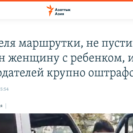
еля маршрутки, не пуст
он женщину с ребенком, и
одателей крупно оштраф
15:54
ся