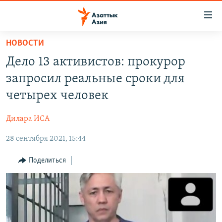
Доступность
ссылок
Вернуться
НОВОСТИ
к
ЦЕНТРАЛЬНАЯ АЗИЯ
Дело 13 активистов: прокурор
основному
НОВОСТИ
КАЗАХСТАН
содержанию
запросил реальные сроки для
ВОЙНА В УКРАИНЕ
Вернутся
КЫРГЫЗСТАН
четырех человек
к
НА ДРУГИХ ЯЗЫКАХ
УЗБЕКИСТАН
главной
Дилара ИСА
ТАДЖИКИСТАН
ҚАЗАҚША
навигации
ПОДПИШИТЕСЬ НА НАС В СОЦСЕТЯХ
Вернутся
28 сентября 2021, 15:44
КЫРГЫЗЧА
к
ЎЗБЕКЧА
Поделиться
поиску
ТОҶИКӢ
Все сайты РСЕ/РС
TÜRKMENÇE