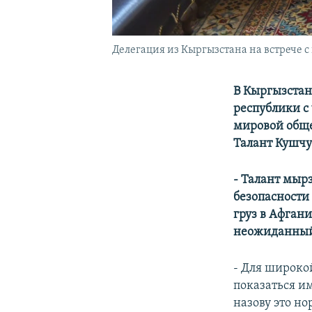
Делегация из Кыргызстана на встрече с
В Кыргызстан
республики с
мировой обще
Талант Кушчу
- Талант мырз
безопасности
груз в Афган
неожиданный
- Для широко
показаться им
назову это н