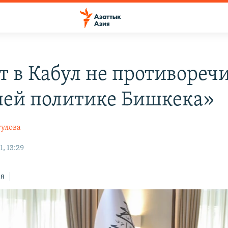
т в Кабул не противореч
ей политике Бишкека»
гулова
, 13:29
ся