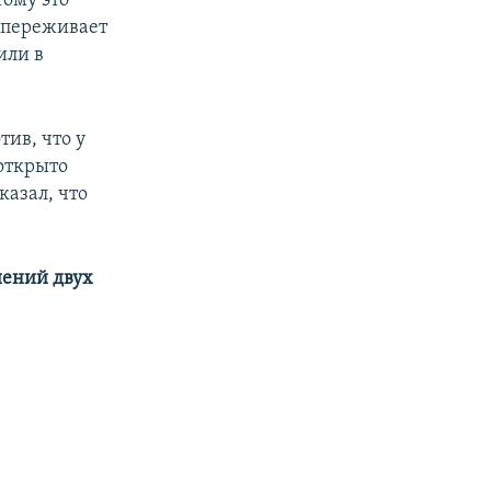
тому это
 переживает
или в
ив, что у
открыто
казал, что
шений двух