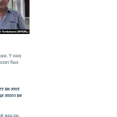
ими. У них
визит был
т ли этот
е этого не
ой мысли.