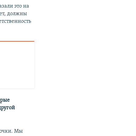
зали это на
нет, должны
етственность
орые
другой
 очки. Мы