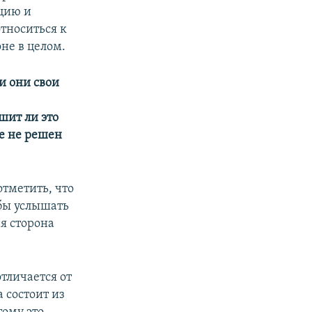
цию и
тноситься к
не в целом.
и они свои
шит ли это
е не решен
отметить, что
обы услышать
я сторона
тличается от
 состоит из