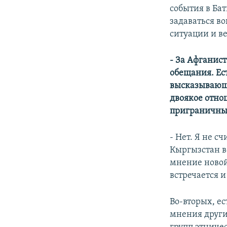
события в Ба
задаваться в
ситуации и ве
- За Афганист
обещания. Ес
высказывающи
двоякое отно
приграничны
- Нет. Я не с
Кыргызстан в
мнение новой
встречается и
Во-вторых, е
мнения други