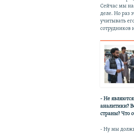
Сейчас мы на
деле. Но раз 
учитывать его
сотрудников 
- Не являютс
аналитики? В
страны? Что о
- Ну мы долж