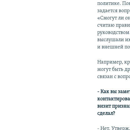
политике. По
задается вопр
«Смогут ли о
считаю прави
руководством 
выслушали их
и внешней по
Например, кр
могут быть др
связан с воп
- Как вы заме
контактирова
визит призна
сделал?
- Нет. Утвер