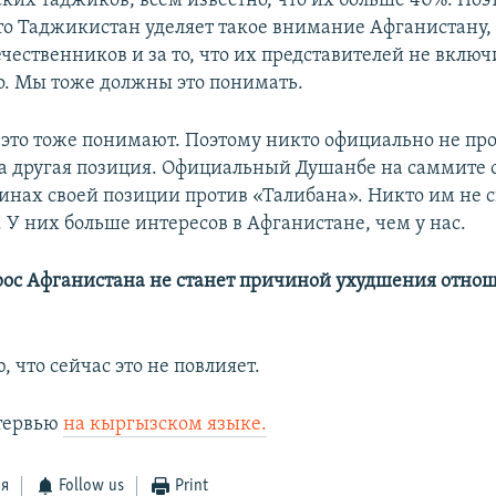
ких таджиков, всем известно, что их больше 40%. Поэ
то Таджикистан уделяет такое внимание Афганистану,
ечественников и за то, что их представителей не включ
о. Мы тоже должны это понимать.
это тоже понимают. Поэтому никто официально не прот
 другая позиция. Официальный Душанбе на саммите 
инах своей позиции против «Талибана». Никто им не с
 У них больше интересов в Афганистане, чем у нас.
прос Афганистана не станет причиной ухудшения отно
ю, что сейчас это не повлияет.
тервью
на кыргызском языке.
ся
Follow us
Print