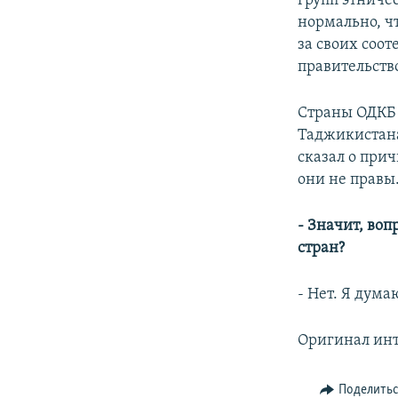
групп этничес
нормально, ч
за своих соот
правительств
Страны ОДКБ 
Таджикистана
сказал о прич
они не правы.
- Значит, во
стран?
- Нет. Я дума
Оригинал ин
Поделить