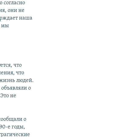
о согласно
я, они не
ерждает наша
о мы
ется, что
ения, что
 жизнь людей.
 объявляли о
 Это не
сообщали о
90-е годы,
 трагические