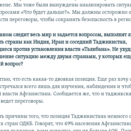
ткене. Мы тоже были вынуждены анализировать ситуа
опросами «Что будет дальше?». Мы должны осторожно о
сти переговоры, чтобы сохранить безопасность в регио
аном следит весь мир и задается вопросом, выполнят л
ть страны как Индия, Иран и соседний Таджикистан,
еся против установления власти «Талибана». Не ухуд
шение ситуацию между двумя странами, у которых ещ
й вопрос?
читаю, что есть какая-то двоякая позиция. Еще раз хочу 
стречался всего лишь для изучения, наблюдения и чт
 власти Афганистана. Сообщается же, что и таджикска
 ведет переговоры.
сть причины того, что позиция Таджикистана немного о
х стран ОДКБ. Говорят, что 49% населения Афганистана