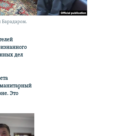
и Барадаром.
телей
ризнанного
анных дел
вета
гуманитарный
не. Это