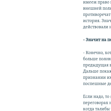
имеем право 
внешней поли
противоречат
история. Знач
действовали 
- Значит на п
- Конечно, хо
больше полов
предыдущая в
Дальше покаж
признании их
поспешные де
Если надо, т
переговорах 
когда талибы