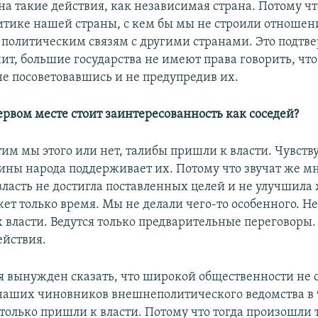
на такие действия, как независимая страна. Потому чт
тике нашей страны, с кем бы мы не строили отношени
 политическим связям с другими странами. Это подтв
ит, большие государства не имеют права говорить, чт
не посоветовавшись и не предупредив их.
ервом месте стоит заинтересованность как соседей?
тим мы этого или нет, талибы пришли к власти. Чувству
ины народа поддерживает их. Потому что звучат же мн
ласть не достигла поставленных целей и не улучшила
ет только время. Мы не делали чего-то особенного. Не
 власти. Ведутся только предварительные переговоры.
йствия.
о я вынужден сказать, что широкой общественности не 
наших чиновников внешнеполитического ведомства в 
 только пришли к власти. Потому что тогда произошли