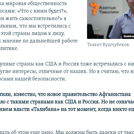
ка мировая общественность
осами: «Что с ними будет?»,
ни жить самостоятельно?» я
льным, что мы встретились с
этой страны лицом к лицу,
 мнение по дальнейшей работе
Талант Кушчубеков.
литике.
упные страны как США и Россия тоже встречались с н
угие интересы, отличные от наших. Но я считаю, что 
росами нашей безопасности.
тили, известно, что новое правительство Афганистана
ло с такими странами как США и Россия. Но не означае
нием власти «Талибана» на тот момент, когда никто ещ
ждать об этом еще рано. Мы должны быть далеки от так