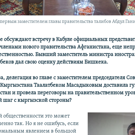
 первым заместителем главы правительства талибов Абдул Ган
е обсуждают встречу в Кабуле официальных представи
 членами нового правительства Афганистана, еще неп
ственностью. Бывший заместитель министра иностр
беков дал свою оценку действиям Бишкека.
а, делегация во главе с заместителем председателя Со
 Кыргызстана Таалатбеком Масадыковым доставила 
истан и провела переговоры на правительственном уров
 шаг с кыргызской стороны?
й общественности это может
енно так. Но я не ошибусь, если
ормальным явлением в большой