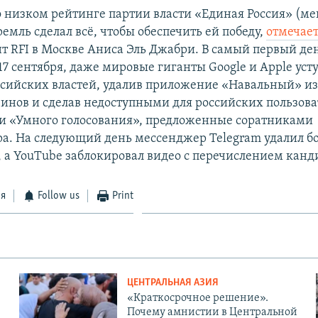
 низком рейтинге партии власти «Единая Россия» (ме
емль сделал всё, чтобы обеспечить ей победу,
отмечае
т RFI в Москве Аниса Эль Джабри. В самый первый де
17 сентября, даже мировые гиганты Google и Apple уст
сийских властей, удалив приложение «Навальный» из
инов и сделав недоступными для российских пользова
 «Умного голосования», предложенные соратниками
а. На следующий день мессенджер Telegram удалил б
, а YouTube заблокировал видео с перечислением канд
ся
Follow us
Print
ЦЕНТРАЛЬНАЯ АЗИЯ
«Краткосрочное решение».
Почему амнистии в Центральной