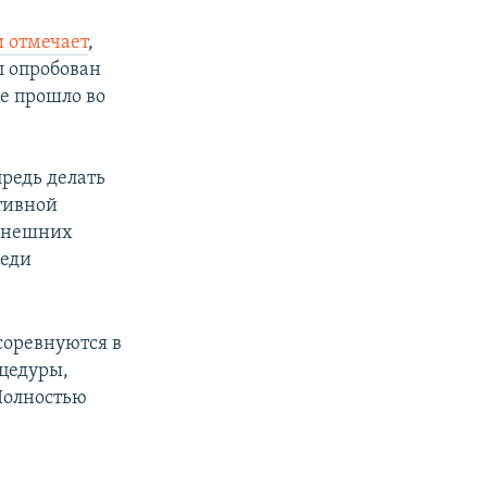
и отмечает
,
л опробован
ие прошло во
редь делать
тивной
нынешних
реди
соревнуются в
цедуры,
Полностью