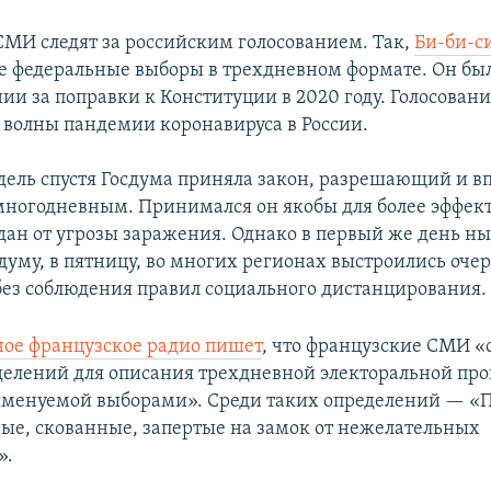
МИ следят за российским голосованием. Так,
Би-би-с
ые федеральные выборы в трехдневном формате. Он бы
ии за поправки к Конституции в 2020 году. Голосован
 волны пандемии коронавируса в России.
дель спустя Госдума приняла закон, разрешающий и вп
многодневным. Принимался он якобы для более эффек
ан от угрозы заражения. Однако в первый же день 
думу, в пятницу, во многих регионах выстроились оче
ез соблюдения правил социального дистанцирования.
ое французское радио пишет
, что французские СМИ «
делений для описания трехдневной электоральной про
именуемой выборами». Среди таких определений — «
ые, скованные, запертые на замок от нежелательных
».