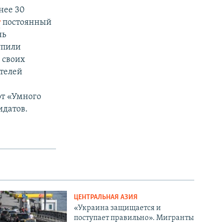
нее 30
т
постоянный
нь
упили
 своих
телей
от «Умного
идатов.
ЦЕНТРАЛЬНАЯ АЗИЯ
«Украина защищается и
поступает правильно». Мигранты