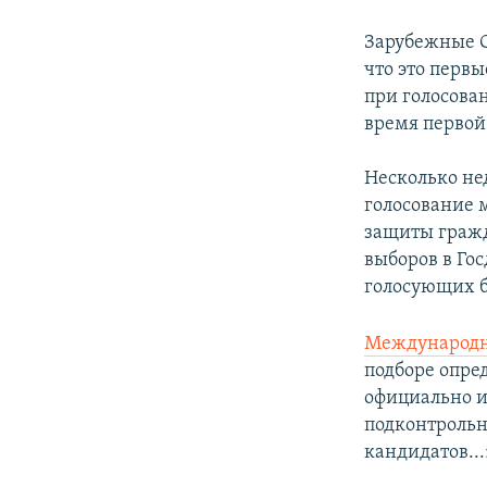
Зарубежные С
что это перв
при голосован
время первой
Несколько не
голосование 
защиты гражд
выборов в Гос
голосующих б
Международн
подборе опре
официально 
подконтрольн
кандидатов...