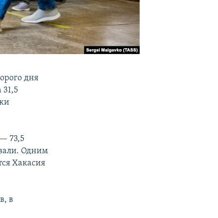
торого дня
 31,5
ики
— 73,5
овали. Одним
тся Хакасия
в, в