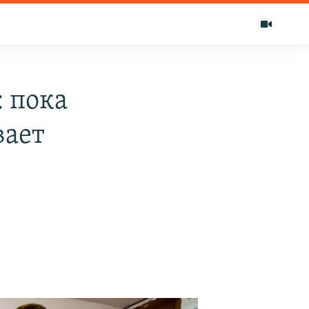
 пока
вает