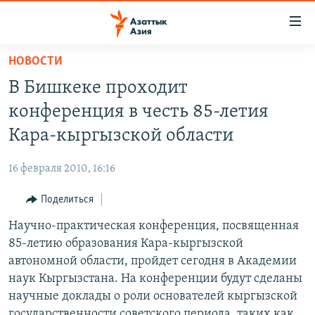
Доступность
ссылок
Вернуться
НОВОСТИ
к
ЦЕНТРАЛЬНАЯ АЗИЯ
В Бишкеке проходит
основному
НОВОСТИ
КАЗАХСТАН
содержанию
конференция в честь 85-летия
ВОЙНА В УКРАИНЕ
Вернутся
КЫРГЫЗСТАН
Кара-кыргызской области
к
НА ДРУГИХ ЯЗЫКАХ
УЗБЕКИСТАН
главной
16 февраля 2010, 16:16
ТАДЖИКИСТАН
ҚАЗАҚША
навигации
ПОДПИШИТЕСЬ НА НАС В СОЦСЕТЯХ
Вернутся
Поделиться
КЫРГЫЗЧА
к
Научно-практическая конференция, посвященная
ЎЗБЕКЧА
поиску
85-летию образования Кара-кыргызской
ТОҶИКӢ
Все сайты РСЕ/РС
автономной области, пройдет сегодня в Академии
наук Кыргызстана. На конференции будут сделаны
TÜRKMENÇE
научные доклады о роли основателей кыргызской
государственности советского периода, таких как