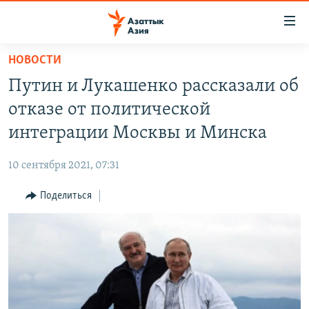
Доступность
ссылок
Вернуться
НОВОСТИ
к
ЦЕНТРАЛЬНАЯ АЗИЯ
Путин и Лукашенко рассказали об
основному
НОВОСТИ
КАЗАХСТАН
содержанию
отказе от политической
ВОЙНА В УКРАИНЕ
Вернутся
КЫРГЫЗСТАН
интеграции Москвы и Минска
к
НА ДРУГИХ ЯЗЫКАХ
УЗБЕКИСТАН
главной
10 сентября 2021, 07:31
ТАДЖИКИСТАН
ҚАЗАҚША
навигации
ПОДПИШИТЕСЬ НА НАС В СОЦСЕТЯХ
Вернутся
Поделиться
КЫРГЫЗЧА
к
ЎЗБЕКЧА
поиску
ТОҶИКӢ
Все сайты РСЕ/РС
TÜRKMENÇE