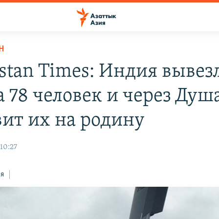
Н
stan Times: Индия вывезл
а 78 человек и через Душ
вит их на родину
 10:27
ся