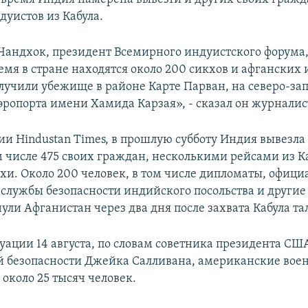
дуистов из Кабула.
Чандхок, президент Всемирного индуистского форума, 
емя в стране находятся около 200 сикхов и афганских 
лучили убежище в районе Карте Парван, на северо-зап
аэропорта имени Хамида Карзая», - сказал он журналис
и Hindustan Times, в прошлую субботу Индия вывезла 
м числе 475 своих граждан, несколькими рейсами из К
хи. Около 200 человек, в том числе дипломаты, офиц
 службы безопасности индийского посольства и други
ули Афганистан через два дня после захвата Кабула т
уации 14 августа, по словам советника президента СШ
 безопасности Джейка Салливана, американские вое
 около 25 тысяч человек.