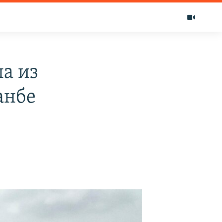
а из
анбе