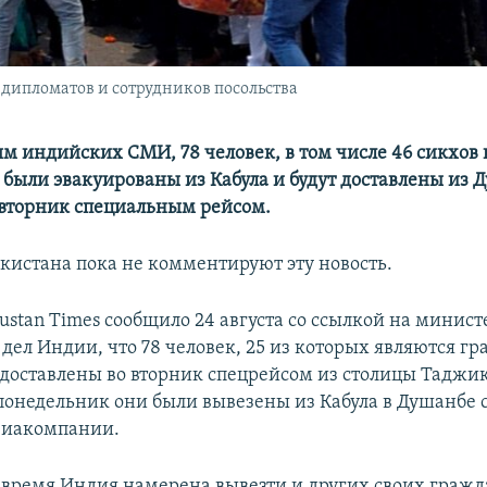
 дипломатов и сотрудников посольства
м индийских СМИ, 78 человек, в том числе 46 сикхов 
 были эвакуированы из Кабула и будут доставлены из 
вторник специальным рейсом.
кистана пока не комментируют эту новость.
ustan Times сообщило 24 августа со ссылкой на минист
дел Индии, что 78 человек, 25 из которых являются г
 доставлены во вторник спецрейсом из столицы Таджи
понедельник они были вывезены из Кабула в Душанбе 
виакомпании.
время Индия намерена вывезти и других своих гражда