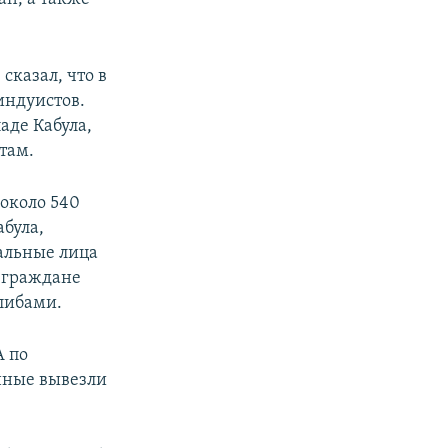
сказал, что в
индуистов.
аде Кабула,
там.
около 540
абула,
иальные лица
е граждане
алибами.
А по
нные вывезли