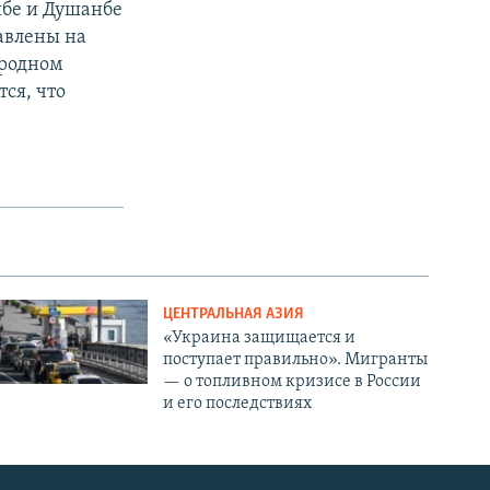
ябе и Душанбе
авлены на
ародном
ся, что
ЦЕНТРАЛЬНАЯ АЗИЯ
«Украина защищается и
поступает правильно». Мигранты
— о топливном кризисе в России
и его последствиях