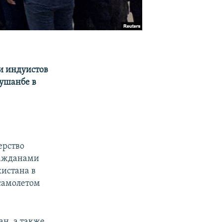
и индуистов
Душанбе в
ерство
ражданами
кистана в
самолетом
н, а также