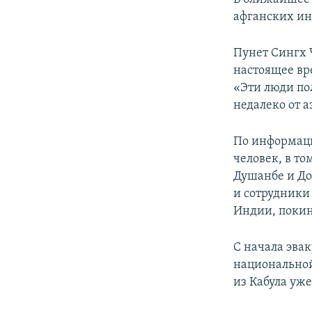
афганских ин
Пунет Сингх 
настоящее вр
«Эти люди по
недалеко от 
По информаци
человек, в то
Душанбе и До
и сотрудники
Индии, покин
С начала эвак
национальной
из Кабула уже