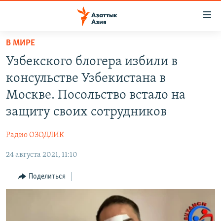
Доступность
ссылок
Вернуться
В МИРЕ
к
ЦЕНТРАЛЬНАЯ АЗИЯ
Узбекского блогера избили в
основному
НОВОСТИ
КАЗАХСТАН
содержанию
консульстве Узбекистана в
ВОЙНА В УКРАИНЕ
Вернутся
КЫРГЫЗСТАН
Москве. Посольство встало на
к
НА ДРУГИХ ЯЗЫКАХ
УЗБЕКИСТАН
защиту своих сотрудников
главной
ТАДЖИКИСТАН
ҚАЗАҚША
навигации
ПОДПИШИТЕСЬ НА НАС В СОЦСЕТЯХ
Радио ОЗОДЛИК
Вернутся
КЫРГЫЗЧА
к
24 августа 2021, 11:10
ЎЗБЕКЧА
поиску
Поделиться
ТОҶИКӢ
Все сайты РСЕ/РС
TÜRKMENÇE