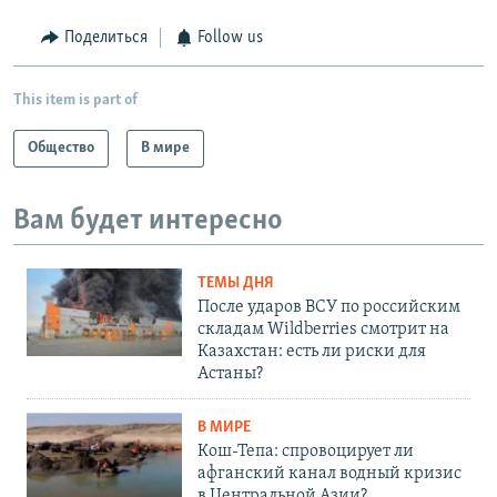
Поделиться
Follow us
This item is part of
Общество
В мире
Вам будет интересно
ТЕМЫ ДНЯ
После ударов ВСУ по российским
складам Wildberries смотрит на
Казахстан: есть ли риски для
Астаны?
В МИРЕ
Кош-Тепа: спровоцирует ли
афганский канал водный кризис
в Центральной Азии?