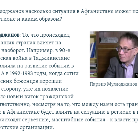
лоджанов насколько ситуация в Афганистане может по
егионе и каким образом?
оджанов
: То, что происходит,
наших странах влияет на
 наоборот. Например, в 90-е
ская война в Таджикистане
лияла на развитие событий в
А в 1992-1993 годы, когда сотни
кских беженцев перешли
Парвиз Муллоджанов
 сторону, уже их появление
ло новый виток гражданской
тветственно, несмотря на то, что между нами есть гра
 в Афганистане будет влиять на ситуацию в регионе в 
роисходят серьезные, масштабные события - к власти п
стские организации.