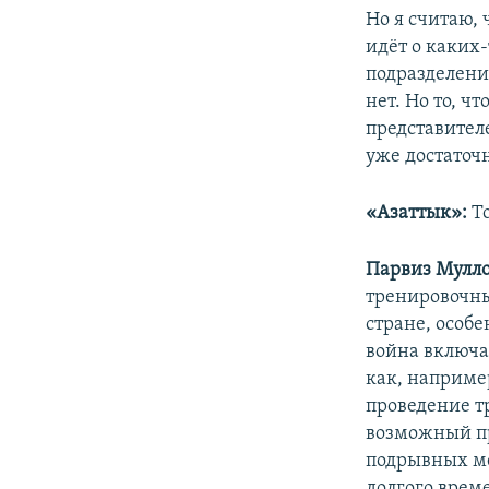
Но я считаю, 
идёт о каких
подразделени
нет. Но то, 
представител
уже достаточ
«Азаттык»:
Т
Парвиз Мулл
тренировочных
стране, особе
война включа
как, наприме
проведение т
возможный пр
подрывных ме
долгого време