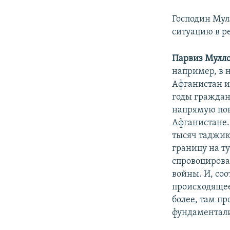
Господин Мул
ситуацию в р
Парвиз Мулл
например, в 
Афганистан и
годы граждан
напрямую пов
Афганистане. 
тысяч таджи
границу на ту
спровоцирова
войны. И, соо
происходящее
более, там п
фундаментали