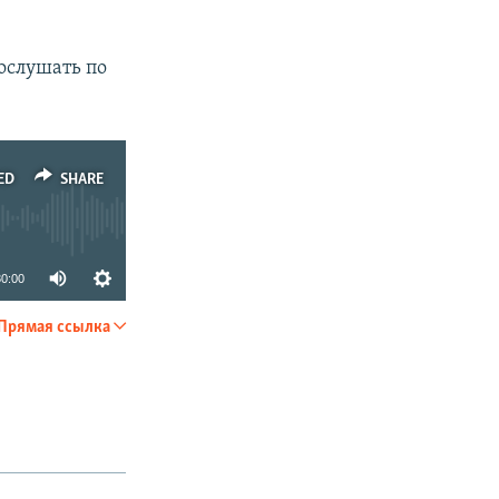
ослушать по
ED
SHARE
30:00
Прямая ссылка
SHARE