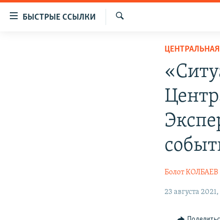
Доступность
БЫСТРЫЕ ССЫЛКИ
ссылок
Искать
Вернуться
ЦЕНТРАЛЬНАЯ АЗИЯ
ЦЕНТРАЛЬНАЯ
к
НОВОСТИ
КАЗАХСТАН
основному
«Ситу
содержанию
ВОЙНА В УКРАИНЕ
КЫРГЫЗСТАН
Вернутся
Центр
НА ДРУГИХ ЯЗЫКАХ
УЗБЕКИСТАН
к
главной
ТАДЖИКИСТАН
ҚАЗАҚША
Экспе
навигации
КЫРГЫЗЧА
Вернутся
событ
к
ЎЗБЕКЧА
поиску
ТОҶИКӢ
Болот КОЛБАЕВ
TÜRKMENÇE
23 августа 2021,
Поделить