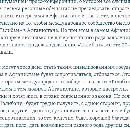
ашумевшей пресс-конференции, о которой все слышали
, весьма резонные обещания не преследовать, старатьс
ами, интересами в Афганистане и т. д. И это, конечно
считано на то, чтобы международное сообщество быст
«Талибан» в Афганистане. Но при этом в самом Афгани
 которые нисколько не доверяют такого рода заявлени
шо знают, что делало движение «Талибан» все эти 20 л
ивали.
не могут через день стать таким цивилизованным госуд
а в Афганистане будет сопротивляться, отбиваться. Эт
 стороны международного сообщества власти «Талибан
ством к тем людям в Афганистане, которые настроены
и и хотят жить в стране современного закона. Но есл
«Талибану» будет трудно получить, с одной стороны, п
, с другой - до конца установить свою власть, если бу
сопротивления, то это, конечно, будет хорошей благод
бы дать поле, дать возможности разного рода другим с