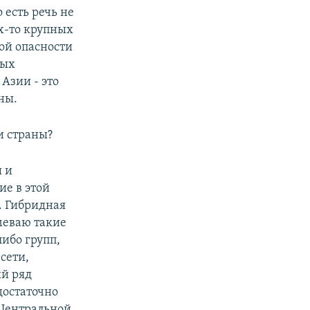
 есть речь не
х-то крупных
ой опасности
ных
Азии - это
ны.
ои страны?
ы и
ие в этой
у. Гибридная
меваю такие
ибо групп,
сети,
ый ряд
достаточно
 Центральной