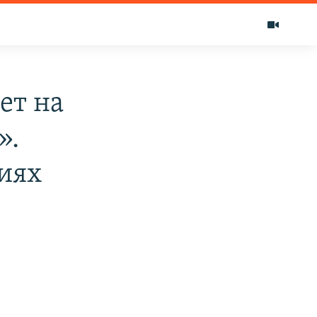
ет на
».
иях