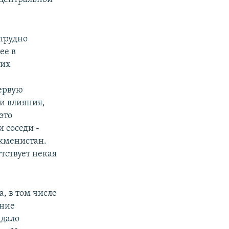
 трудно
ее в
ких
первую
ии влияния,
это
 соседи -
кменистан.
утствует некая
, в том числе
ение
 дало