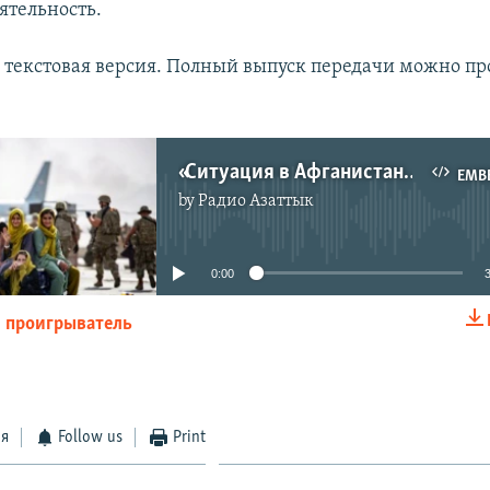
ятельность.
текстовая версия. Полный выпуск передачи можно пр
«Ситуация в Афганистане влияет на Центральную Азию и наоборот». Эксперты о возможных сценариях событий
EMB
by
Радио Азаттык
No media source currently available
0:00
 проигрыватель
EMBED
ся
Follow us
Print