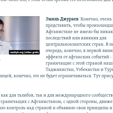
Эмиль Джураев
: Конечно, очень
представить, чтобы произошедш
Афганистане не имело бы ника
последствий или влияния для
центральноазиатских стран. В 
очередь, конечно, в первой лин
эффекта от афганских событий - 
.
граничащие с этой страной наши
Таджикистан, Узбекистан и Тур
ицей, конечно, это не будет ограничиваться. Тут прис
как для талибов, так и для международного сообщества
 граничащих с Афганистаном, с одной стороны, движ
яло контроль над страной и объявило свои принципы и