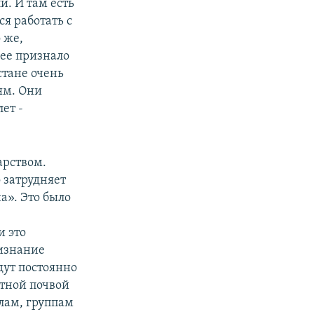
. И там есть
я работать с
 же,
рее признало
стане очень
ям. Они
ет -
арством.
о затрудняет
а». Это было
и это
ризнание
дут постоянно
атной почвой
илам, группам