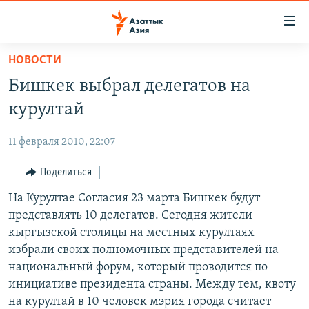
Доступность
ссылок
Вернуться
НОВОСТИ
к
ЦЕНТРАЛЬНАЯ АЗИЯ
Бишкек выбрал делегатов на
основному
НОВОСТИ
КАЗАХСТАН
содержанию
курултай
ВОЙНА В УКРАИНЕ
Вернутся
КЫРГЫЗСТАН
к
11 февраля 2010, 22:07
НА ДРУГИХ ЯЗЫКАХ
УЗБЕКИСТАН
главной
Поделиться
ТАДЖИКИСТАН
ҚАЗАҚША
навигации
ПОДПИШИТЕСЬ НА НАС В СОЦСЕТЯХ
Вернутся
На Курултае Согласия 23 марта Бишкек будут
КЫРГЫЗЧА
к
представлять 10 делегатов. Сегодня жители
ЎЗБЕКЧА
поиску
кыргызской столицы на местных курултаях
ТОҶИКӢ
Все сайты РСЕ/РС
избрали своих полномочных представителей на
национальный форум, который проводится по
TÜRKMENÇE
инициативе президента страны. Между тем, квоту
на курултай в 10 человек мэрия города считает