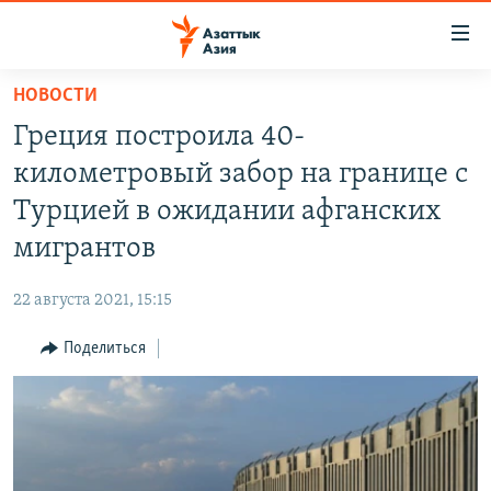
Доступность
ссылок
Вернуться
НОВОСТИ
к
ЦЕНТРАЛЬНАЯ АЗИЯ
Греция построила 40-
основному
НОВОСТИ
КАЗАХСТАН
содержанию
километровый забор на границе с
ВОЙНА В УКРАИНЕ
Вернутся
КЫРГЫЗСТАН
Турцией в ожидании афганских
к
НА ДРУГИХ ЯЗЫКАХ
УЗБЕКИСТАН
мигрантов
главной
ТАДЖИКИСТАН
ҚАЗАҚША
навигации
ПОДПИШИТЕСЬ НА НАС В СОЦСЕТЯХ
22 августа 2021, 15:15
Вернутся
КЫРГЫЗЧА
к
Поделиться
ЎЗБЕКЧА
поиску
ТОҶИКӢ
Все сайты РСЕ/РС
TÜRKMENÇE