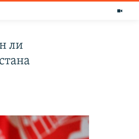
н ли
стана