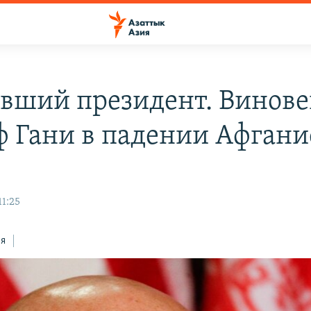
вший президент. Винове
 Гани в падении Афгани
11:25
ся