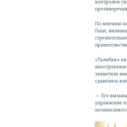
контролем си
противоречия
По мнению ан
Гани, вызвав
стремительно
правительств
«Талибан» на
иностранных 
захватила мн
сдавались или
— Его вызыва
управление и
независимого