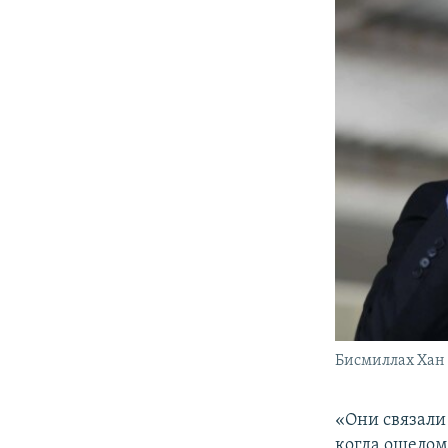
Бисмиллах Ха
«Они связали
когда ошелом