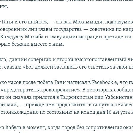
аны.
т Гани и его шайка», — сказал Мохаммади, подразумев
веренных лиц главы государства — советника по на
 Хамдуллу Мохиба и главу администрации президента
орые бежали вместе с ним.
лла, давний соперник и второй высокопоставленный ч
, сказал: «Бог должен заставить его ответить за свои п
ко часов после побега Гани написал в Facebook'е, что 
ы «предотвратить кровопролитие». В некоторых сообщ
что он сначала прилетел в Таджикистан или Узбекистан
трицали, — прежде чем продолжить свой путь в неизве
естонахождение по состоянию на конец дня 16 августа 
из Кабула в момент, когда город без сопротивления ока