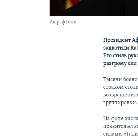
Ашраф Гани
Президент Аф
захватили Ка
Его стиль ру
разгрому сил
Тысячи боеви
страхом столи
возвращению 
группировки.
На фоне хаос
правительств
силами «Тали