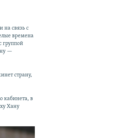
 на связь с
елые времена
с группой
ану —
кинет страну,
о кабинета, в
ху Хану