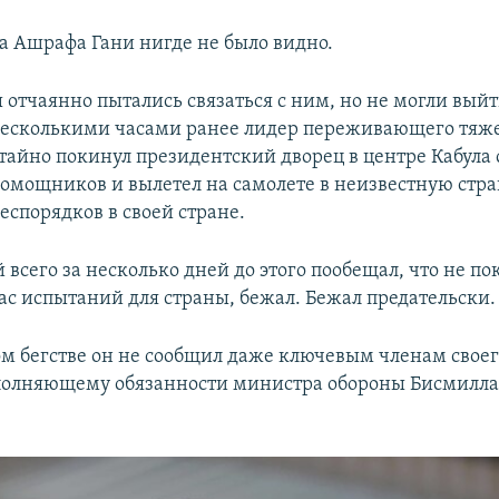
а Ашрафа Гани нигде не было видно.
отчаянно пытались связаться с ним, но не могли выйти
Несколькими часами ранее лидер переживающего тяж
тайно покинул президентский дворец в центре Кабула 
мощников и вылетел на самолете в неизвестную стр
еспорядков в своей стране.
 всего за несколько дней до этого пообещал, что не по
 час испытаний для страны, бежал. Бежал предательски.
м бегстве он не сообщил даже ключевым членам своег
полняющему обязанности министра обороны Бисмилла