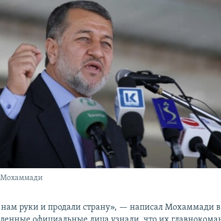
н Мохаммади
 нам руки и продали страну», — написал Мохаммади в 
ленные официальные лица узнали, что их главноко