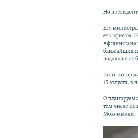
Но президент
Его министры 
его офисом. 
Афганистана 
ближайших по
подальше от б
Гани, который
15 августа, в
О планируемо
том числе ис
Мохаммади.