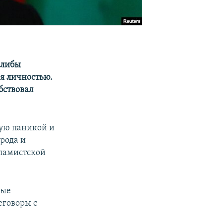
алибы
я личностью.
бствовал
ую паникой и
орода и
ламистской
вые
еговоры с