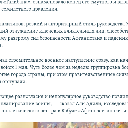
л «Талибана», ознаменовало конец его смутного и вы
 семилетнего правления.
алитиков, резкий и авторитарный стиль руководства 7
ший отчуждение ключевых влиятельных лиц, способст
му разгрому сил безопасности Афганистана и падени
а.
чал стремительное военное наступление сразу, как на
войск 1 мая. Чуть более чем за неделю группировка бо
огие города страны, при этом правительственные сил
 отступали.
ющее разногласия и непопулярное руководство повлия
 планирование войны, — сказал Али Адили, исследова
 аналитического центра в Кабуле «Афганская аналитич