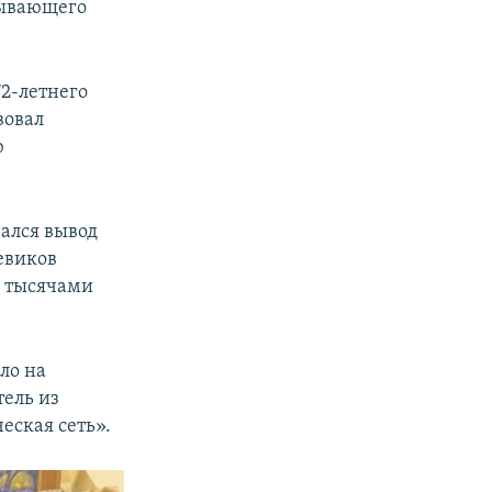
зывающего
2-летнего
вовал
ю
чался вывод
евиков
ы тысячами
ло на
тель из
еская сеть».