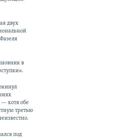
ая двух
циональной
 Фазеля
иновник в
оступки».
покинул
ениях
 — хотя обе
стную третью
неизвестно.
зался под