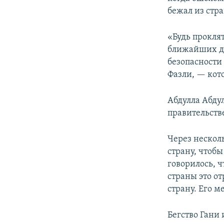
бежал из стр
«Будь прокля
ближайших до
безопасности
Фазли, — кот
Абдулла Абду
правительстве
Через несколь
страну, чтоб
говорилось, 
страны это о
страну. Его м
Бегство Гани 