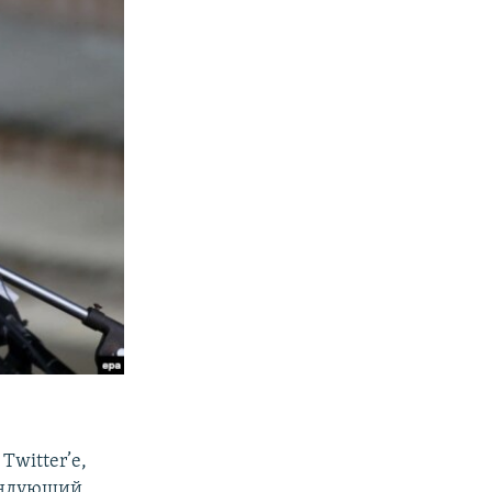
Twitter’е,
мандующий