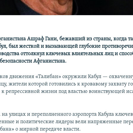
ганистана Ашраф Гани, бежавший из страны, когда т
бул, был жесткой и вызывающей глубокие противоречи
ководства оттолкнул ключевых влиятельных лиц и спосо
 безопасности Афганистана.
ков движения «Талибан» окружили Кабул — охваченн
цу, жители которой готовились к кровавому захвату г
к репрессивной жизни под властью воинствующей ис
а на улицах и переполненного аэропорта Кабула ключе
енные и политические лидеры вели напряженные пер
бана» о мирной передаче власти.