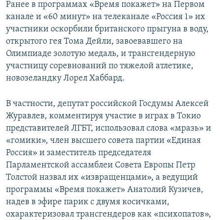
Ранее в программах «Время покажет» на Первом
канале и «60 минут» на телеканале «Россия 1» их
участники оскорбили британского прыгуна в воду,
открытого гея Тома Дейли, завоевавшего на
Олимпиаде золотую медаль, и трансгендерную
участницу соревнований по тяжелой атлетике,
новозеландку Лорел Хаббард.
В частности, депутат российской Госдумы Алексей
Журавлев, комментируя участие в играх в Токио
представителей ЛГБТ, использовал слова «мразь» и
«гомики», член высшего совета партии «Единая
Россия» и заместитель председателя
Парламентской ассамблеи Совета Европы Петр
Толстой назвал их «извращенцами», а ведущий
программы «Время покажет» Анатолий Кузичев,
надев в эфире парик с двумя косичками,
охарактеризовал трансгендеров как «психопатов»,