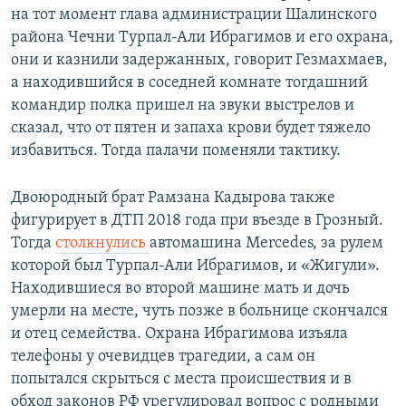
на тот момент глава администрации Шалинского
района Чечни Турпал-Али Ибрагимов и его охрана,
они и казнили задержанных, говорит Гезмахмаев,
а находившийся в соседней комнате тогдашний
командир полка пришел на звуки выстрелов и
сказал, что от пятен и запаха крови будет тяжело
избавиться. Тогда палачи поменяли тактику.
Двоюродный брат Рамзана Кадырова также
фигурирует в ДТП 2018 года при въезде в Грозный.
Тогда
столкнулись
автомашина Mercedes, за рулем
которой был Турпал-Али Ибрагимов, и «Жигули».
Находившиеся во второй машине мать и дочь
умерли на месте, чуть позже в больнице скончался
и отец семейства. Охрана Ибрагимова изъяла
телефоны у очевидцев трагедии, а сам он
попытался скрыться с места происшествия и в
обход законов РФ урегулировал вопрос с родными