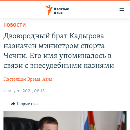
Доступность
ссылок
Вернуться
НОВОСТИ
к
ЦЕНТРАЛЬНАЯ АЗИЯ
Двоюродный брат Кадырова
основному
НОВОСТИ
КАЗАХСТАН
содержанию
назначен министром спорта
ВОЙНА В УКРАИНЕ
Вернутся
КЫРГЫЗСТАН
Чечни. Его имя упоминалось в
к
НА ДРУГИХ ЯЗЫКАХ
УЗБЕКИСТАН
связи с внесудебными казнями
главной
ТАДЖИКИСТАН
ҚАЗАҚША
навигации
ПОДПИШИТЕСЬ НА НАС В СОЦСЕТЯХ
Настоящее Время. Азия
Вернутся
КЫРГЫЗЧА
к
4 августа 2021, 08:15
ЎЗБЕКЧА
поиску
Поделиться
ТОҶИКӢ
Все сайты РСЕ/РС
TÜRKMENÇE