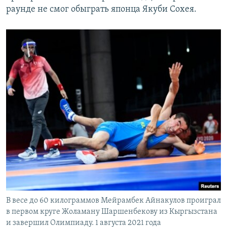
раунде не смог обыграть японца Якуби Сохея.
В весе до 60 килограммов Мейрамбек Айнакулов проиграл
в первом круге Жоламану Шаршенбекову из Кыргызстана
и завершил Олимпиаду. 1 августа 2021 года