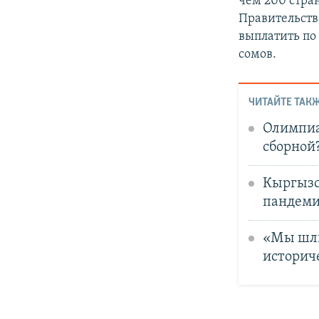
чем 200 стра
Правительст
выплатить по 
сомов.
ЧИТАЙТЕ ТАКЖ
Олимпиа
сборной
Кыргызс
пандем
«Мы шли 
историч