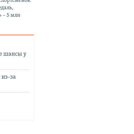
 спортсменов.
даль,
» – 5 млн
е шансы у
из-за