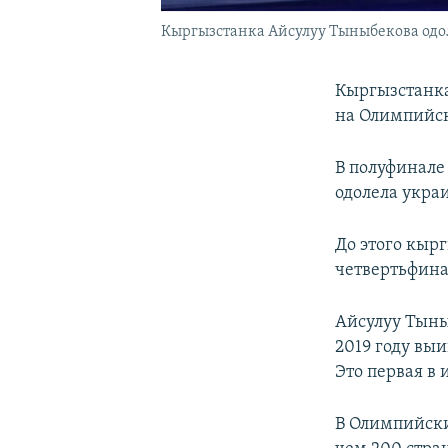
Кыргызстанка Айсулуу Тыныбекова одоле
Кыргызстанка
на Олимпийск
В полуфинале 
одолела укра
До этого кыр
четвертьфина
Айсулуу Тыны
2019 году вы
Это первая в
В Олимпийски