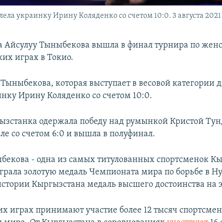
ла украинку Ирину Коляденко со счетом 10:0. 3 августа 2021 
 Айсулуу Тыныбекова вышла в финал турнира по женс
их играх в Токио.
Тыныбекова, которая выступает в весовой категории до
инку Ирину Коляденко со счетом 10:0.
гызстанка одержала победу над румынкой Кристой Тун
ле со счетом 6:0 и вышла в полуфинал.
бекова - одна из самых титулованных спортсменок Кы
играла золотую медаль Чемпионата мира по борьбе в Н
 истории Кыргызстана медаль высшего достоинства на 
х играх принимают участие более 12 тысяч спортсмен