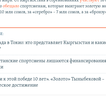
н мира. От Кыргызстана в соревнованиях
участвуют
16
во
обещало
спортсменам, которые выиграют золотую ме
10 млн сомов, за «серебро» – 7 млн сомов, а за «бронзу
Е:
да в Токио: кто представляет Кыргызстан и каки
?
танские спортсмены лишаются финансирования 
ии
к этой победе 10 лет». «Золото» Тыныбековой –
еское достижение