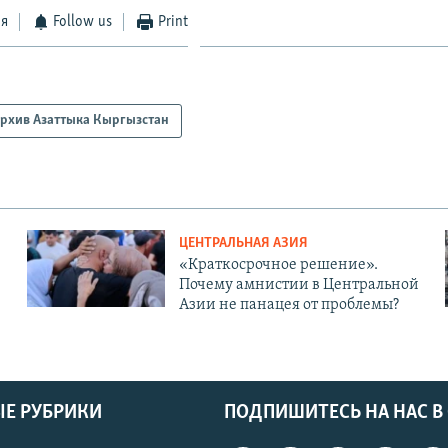
ся
Follow us
Print
рхив Азаттыка Кыргызстан
ЦЕНТРАЛЬНАЯ АЗИЯ
«Краткосрочное решение».
Почему амнистии в Центральной
Азии не панацея от проблемы?
Е РУБРИКИ
ПОДПИШИТЕСЬ НА НАС В