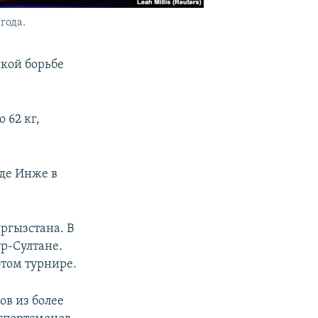
года.
кой борьбе
 62 кг,
де Инже в
ргызстана. В
ур-Султане.
этом турнире.
ов из более