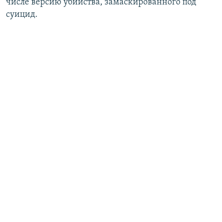
числе версию убийства, замаскированного под
суицид.