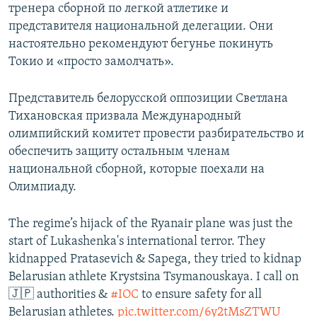
тренера сборной по легкой атлетике и
представителя национальной делегации. Они
настоятельно рекомендуют бегунье покинуть
Токио и «просто замолчать».
Представитель белорусской оппозиции Светлана
Тихановская призвала Международный
олимпийский комитет провести разбирательство и
обеспечить защиту остальным членам
национальной сборной, которые поехали на
Олимпиаду.
The regime’s hijack of the Ryanair plane was just the
start of Lukashenka's international terror. They
kidnapped Pratasevich & Sapega, they tried to kidnap
Belarusian athlete Krystsina Tsymanouskaya. I call on
🇯🇵 authorities &
#IOC
to ensure safety for all
Belarusian athletes.
pic.twitter.com/6y2tMsZTWU