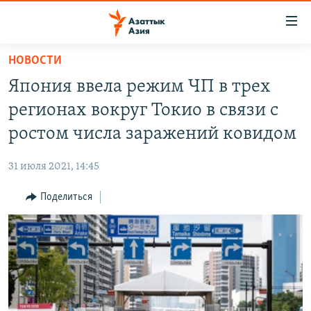
Доступность
ссылок
Вернуться
НОВОСТИ
к
ЦЕНТРАЛЬНАЯ АЗИЯ
Япония ввела режим ЧП в трех
основному
НОВОСТИ
КАЗАХСТАН
содержанию
регионах вокруг Токио в связи с
ВОЙНА В УКРАИНЕ
Вернутся
КЫРГЫЗСТАН
ростом числа заражений ковидом
к
НА ДРУГИХ ЯЗЫКАХ
УЗБЕКИСТАН
главной
31 июля 2021, 14:45
ТАДЖИКИСТАН
ҚАЗАҚША
навигации
ПОДПИШИТЕСЬ НА НАС В СОЦСЕТЯХ
Вернутся
Поделиться
КЫРГЫЗЧА
к
ЎЗБЕКЧА
поиску
ТОҶИКӢ
Все сайты РСЕ/РС
TÜRKMENÇE