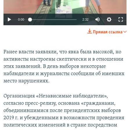
Auto
0:00
2:32
240p
Прямая ссылка
360p
Auto
240p
360p
480p
480p
Ранее власти заявляли, что явка была высокой, но
активисты настроены скептически и в отношении
720p
720p
1080p
этих заявлений. В день выборов некоторые
1080p
наблюдатели и журналисты сообщили об имевших
место нарушениях.
Организация «Независимые наблюдатели»,
согласно пресс-релизу, основана «гражданами,
объединившимися после президентских выборов
2019 г. и убежденными в возможности проведения
политических изменений в стране посредством