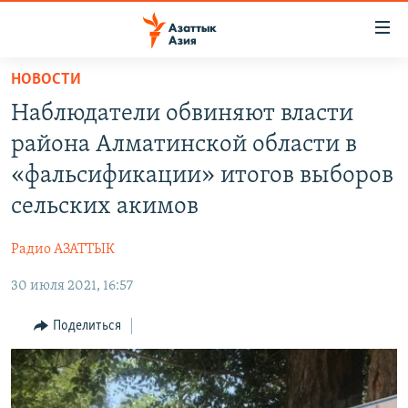
Доступность
ссылок
Вернуться
НОВОСТИ
к
ЦЕНТРАЛЬНАЯ АЗИЯ
Наблюдатели обвиняют власти
основному
НОВОСТИ
КАЗАХСТАН
содержанию
района Алматинской области в
ВОЙНА В УКРАИНЕ
Вернутся
КЫРГЫЗСТАН
«фальсификации» итогов выборов
к
НА ДРУГИХ ЯЗЫКАХ
УЗБЕКИСТАН
сельских акимов
главной
ТАДЖИКИСТАН
ҚАЗАҚША
навигации
ПОДПИШИТЕСЬ НА НАС В СОЦСЕТЯХ
Радио АЗАТТЫК
Вернутся
КЫРГЫЗЧА
к
30 июля 2021, 16:57
ЎЗБЕКЧА
поиску
Поделиться
ТОҶИКӢ
Все сайты РСЕ/РС
TÜRKMENÇE