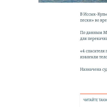
В Иссык-Куль
пески» во вр
По данным МЧ
для перекачки
«4 спасателя
извлекли тел
Назначена су
ЧИТАЙТЕ ТАКЖ