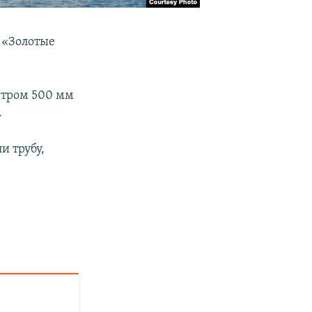
а «Золотые
етром 500 мм
.
и трубу,