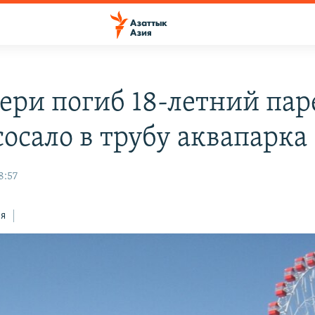
тери погиб 18-летний пар
сосало в трубу аквапарка
8:57
ся