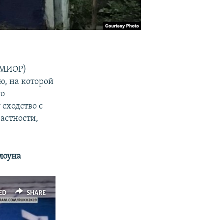
(МИОР)
ю, на которой
го
сходство с
астности,
лоуна
ED
SHARE