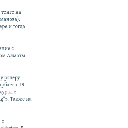
 тенге на
манова).
ре и тогда
ение с
том Алматы
у рэперу
рбаева. 19
мурал с
ng"». Также на
 с