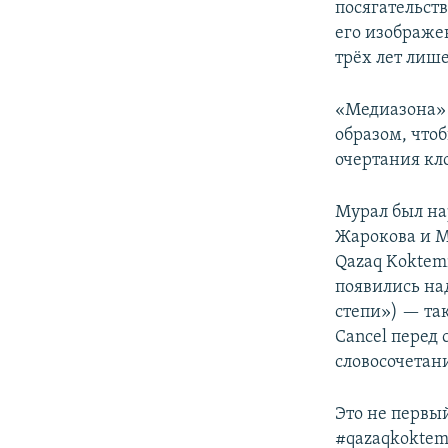
посягательств
его изображе
трёх лет лиш
«Медиазона» 
образом, чтоб
очертания кл
Мурал был на
Жарокова и М
Qazaq Koktem
появились над
степи») — так
Cancel перед 
словосочетани
Это не первы
#qazaqkoktemi