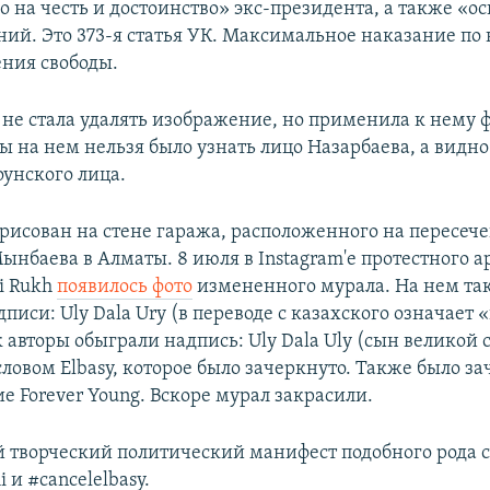
о на честь и достоинство» экс-президента, а также «
ний. Это 373-я статья УК. Максимальное наказание по
720p
1080p
ения свободы.
не стала удалять изображение, но применила к нему 
ы на нем нельзя было узнать лицо Назарбаева, а видно
оунского лица.
рисован на стене гаража, расположенного на пересеч
ынбаева в Алматы. 8 июля в Instagram'е протестного 
i Rukh
появилось фото
измененного мурала. На нем та
писи: Uly Dala Ury (в переводе с казахского означает 
 авторы обыграли надпись: Uly Dala Uly (сын великой 
словом Elbasy, которое было зачеркнуто. Также было з
е Forever Young. Вскоре мурал закрасили.
й творческий политический манифест подобного рода 
 и #cancelelbasy.