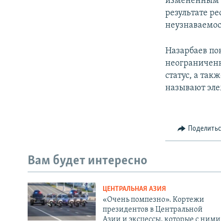
измененным м
результате р
неузнаваемос
Назарбаев пок
неограниченн
статус, а та
называют эле
Поделить
Вам будет интересно
ЦЕНТРАЛЬНАЯ АЗИЯ
«Очень помпезно». Кортежи
президентов в Центральной
Азии и эксцессы, которые с ними