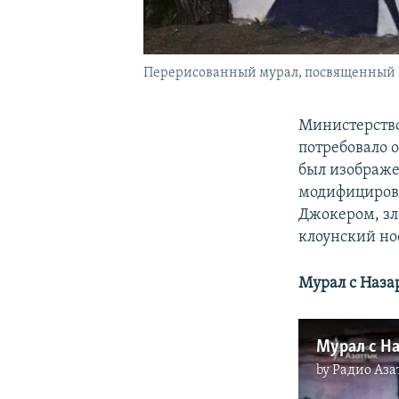
Перерисованный мурал, посвященный Ну
Министерство
потребовало 
был изображе
модифицирова
Джокером, зл
клоунский но
Мурал с Наза
by
Радио Аза