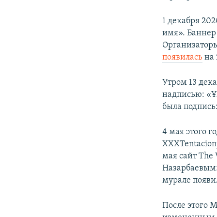
1 декабря 202
имя». Баннер
Организаторы
появилась
на 
Утром 13 дек
надписью: «Ұ
была подпись:
4 мая этого 
XXXTentacion
мая сайт The 
Назарбаевым: 
мурале появи
После этого