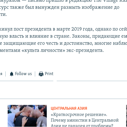
уралом — письмо пришло в редакцию The Village Kaz
есурс также был вынужден размыть изображение до
ти.
инул пост президента в марте 2019 года, однако по се
ую власть и влияние в стране. Законы, придающие е
кже защищающие его честь и достоинство, многие набл
ментами «культа личности» экс-президента.
ся
Follow us
Print
ЦЕНТРАЛЬНАЯ АЗИЯ
«Краткосрочное решение».
Почему амнистии в Центральной
Азии не панацея от проблемы?