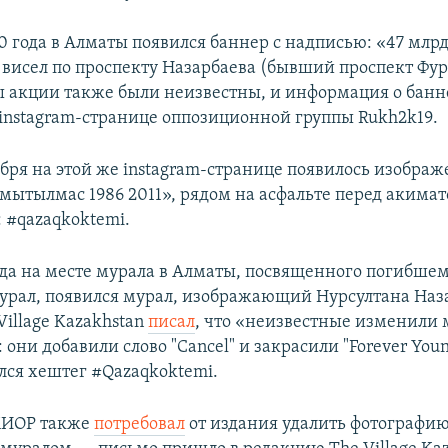
0 года в Алматы появился баннер с надписью: «47 млрд
 висел по проспекту Назарбаева (бывший проспект Фур
 акции также были неизвестны, и информация о банне
instagram-странице оппозиционной группы Rukh2k19.
абря на этой же instagram-странице появилось изображ
мытылмас 1986 2011», рядом на асфальте перед акима
 #qazaqkoktemi.
года на месте мурала в Алматы, посвященного погибшем
урал, появился мурал, изображающий Нурсултана Наза
Village Kazakhstan
писал
, что «неизвестные изменили 
они добавили слово "Cancel" и закрасили "Forever You
лся хештег #Qazaqkoktemi.
 МИОР также
потребовал
от издания удалить фотографию