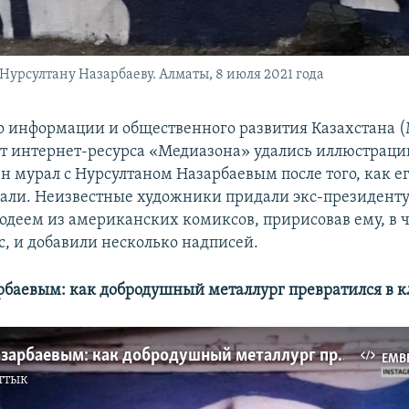
рсултану Назарбаеву. Алматы, 8 июля 2021 года
 информации и общественного развития Казахстана 
от интернет-ресурса «Медиазона» удались иллюстраци
н мурал с Нурсултаном Назарбаевым после того, как е
ли. Неизвестные художники придали экс-президенту 
одеем из американских комиксов, пририсовав ему, в ч
с, и добавили несколько надписей.
рбаевым: как добродушный металлург превратился в к
Мурал с Назарбаевым: как добродушный металлург превратился в клоуна
EMB
ттык