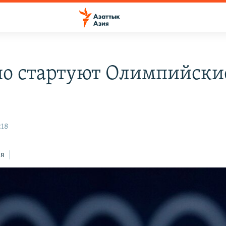
ио стартуют Олимпийски
:18
ся