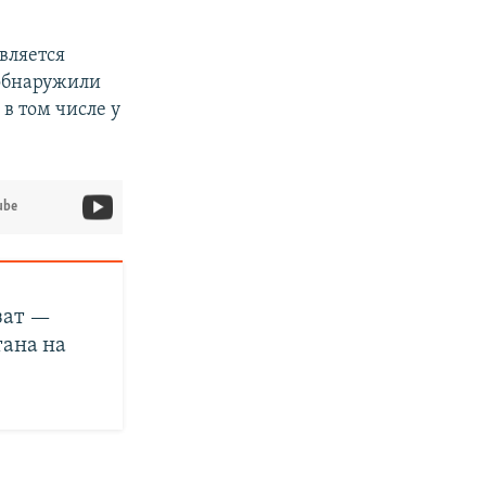
является
обнаружили
в том числе у
ube
зат —
тана на