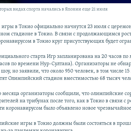
орых видах спорта начались в Японии еще 21 июля
игры в Токио официально начнутся 23 июля с церемо
ном стадионе в Токио. В связи с продолжающимся рос
ронавирусом в Токио круг присутствующих будет огра
ициального старта Игр запланирована на 20 часов по
часов по времени Нур-Султана). Организаторы не обна
шоу, но заявили, что около 950 человек, в том числе 1
етят Олимпийский стадион вместимостью 68 тысяч чел
го месяца организаторы сообщили, что олимпийские с
рителей на трибунах после того, как в Токио в связи с 
ти коронавирусом было объявлено новое чрезвычайно
ийские игры в Токио должны были состояться в прошл
 из-за пандемии коронавируса.