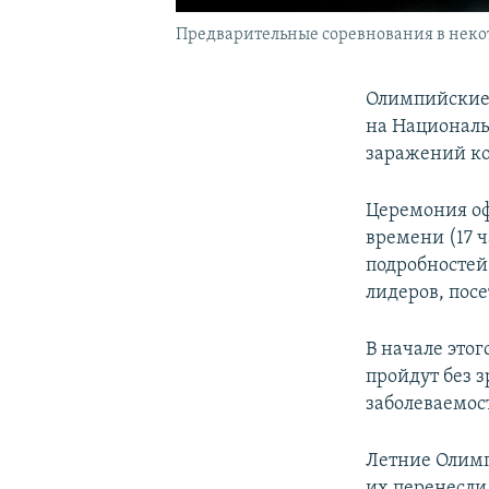
Предварительные соревнования в некот
Олимпийские 
на Националь
заражений ко
Церемония оф
времени (17 
подробностей 
лидеров, пос
В начале это
пройдут без з
заболеваемос
Летние Олимп
их перенесли