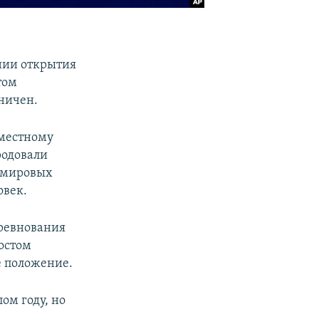
нии открытия
том
ничен.
 местному
родовали
5 мировых
овек.
оревнования
ростом
е положение.
ом году, но