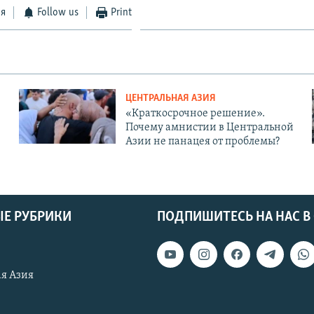
ся
Follow us
Print
ЦЕНТРАЛЬНАЯ АЗИЯ
«Краткосрочное решение».
Почему амнистии в Центральной
Азии не панацея от проблемы?
Е РУБРИКИ
ПОДПИШИТЕСЬ НА НАС В
я Азия