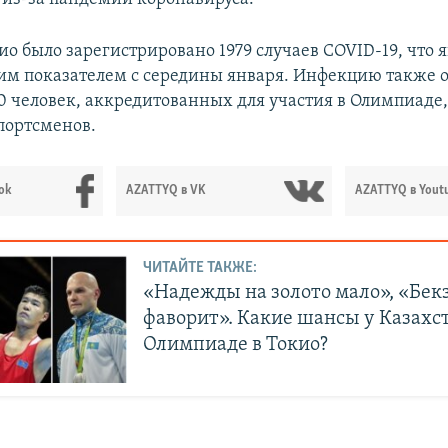
ио было зарегистрировано 1979 случаев COVID-19, что 
м показателем с середины января. Инфекцию также 
0 человек, аккредитованных для участия в Олимпиаде, 
портсменов.
ok
AZATTYQ в VK
AZATTYQ в Yout
ЧИТАЙТЕ ТАКЖЕ:
«Надежды на золото мало», «Бек
фаворит». Какие шансы у Казахс
Олимпиаде в Токио?