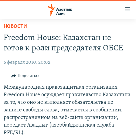
Доступность
ссылок
Вернуться
НОВОСТИ
к
ЦЕНТРАЛЬНАЯ АЗИЯ
Freedom House: Казахстан не
основному
НОВОСТИ
КАЗАХСТАН
содержанию
готов к роли председателя ОБСЕ
ВОЙНА В УКРАИНЕ
Вернутся
КЫРГЫЗСТАН
к
5 февраля 2010, 20:02
НА ДРУГИХ ЯЗЫКАХ
УЗБЕКИСТАН
главной
Поделиться
ТАДЖИКИСТАН
ҚАЗАҚША
навигации
ПОДПИШИТЕСЬ НА НАС В СОЦСЕТЯХ
Вернутся
Международная правозащитная организация
КЫРГЫЗЧА
к
Freedom House осуждает правительство Казахстана
ЎЗБЕКЧА
поиску
за то, что оно не выполняет обязательства по
ТОҶИКӢ
Все сайты РСЕ/РС
защите свободы слова, отмечается в сообщении,
распространенном на веб-сайте организации,
TÜRKMENÇE
передает Азадлыг (азербайджанская служба
RFE/RL).