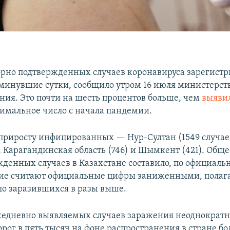
орно подтвержденных случаев коронавируса зарегистр
 минувшие сутки, сообщило утром 16 июля министерст
ния. Это почти на шесть процентов больше, чем
выяви
симальное число с начала пандемии.
 приросту инфицированных — Нур-Султан (1549 случаев
, Карагандинская область (746) и Шымкент (421). Обще
денных случаев в Казахстане составило, по официал
гие считают официальные цифры заниженными, полага
ло заразившихся в разы выше.
дневно выявляемых случаев заражения неоднократн
рог в пять тысяч на фоне распространения в стране бо