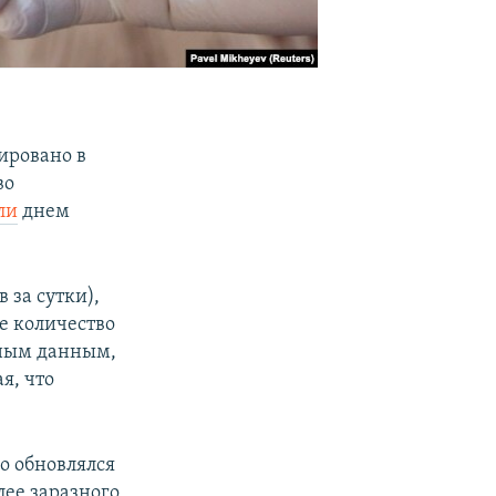
ировано в
во
ли
днем
 за сутки),
е количество
ьным данным,
я, что
о обновлялся
лее заразного