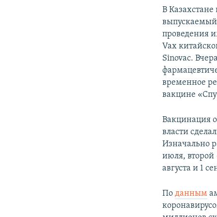
В Казахстане
выпускаемый 
проведения и
Vax китайско
Sinovac. Вчер
фармацевтиче
временное ре
вакцине «Спу
Вакцинация от
власти сдела
Изначально р
июля, второй 
августа и 1 с
По
данным
ам
коронавирусо