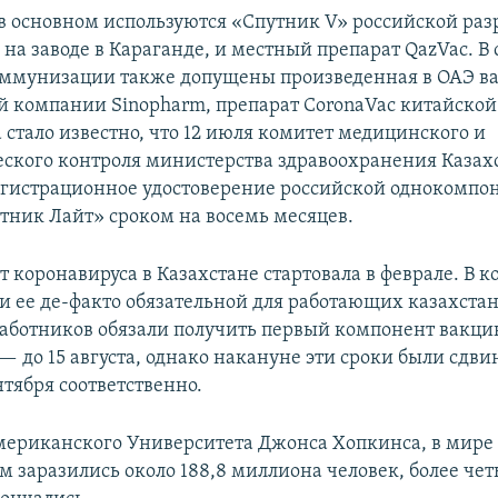
1080p
 в основном используются «Спутник V» российской раз
на заводе в Караганде, и местный препарат QazVac. В 
Auto
240p
360p
480p
ммунизации также допущены произведенная в ОАЭ ва
й компании Sinopharm, препарат CoronaVac китайско
720p
1080p
а стало известно, что 12 июля комитет медицинского и
ского контроля министерства здравоохранения Казах
гистрационное удостоверение российской однокомпо
тник Лайт» сроком на восемь месяцев.
 коронавируса в Казахстане стартовала в феврале. В 
ли ее де-факто обязательной для работающих казахстан
аботников обязали получить первый компонент вакцин
— до 15 августа, однако накануне эти сроки были сдви
ентября соответственно.
ериканского Университета Джонса Хопкинса, в мире
м заразились около 188,8 миллиона человек, более че