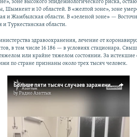
не», зоне высокого эпидемиологического риска, остаю
ы, Шымкент и 10 областей. В «желтой зоне», зоне умер
я и Жамбылская области. В «зеленой зоне» — Восточн
я и Туркестанская области.
нистерства здравоохранения, лечение от коронавиру
тов, в том числе 16 186 — в условиях стационара. Свы
тяжелом или крайне тяжелом состоянии. За истекшие 
ми по стране признаны около трех тысяч человек.
Больше пяти тысяч случаев заражения за сутки. Дельта-штамм и рост заболеваемости
by
Радио Азаттык