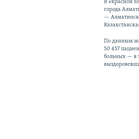
В «красной зо
города Алмат
— Алматинска
Казахстанска
По данным ми
50 457 пациен
больных — в 
выздоровевши