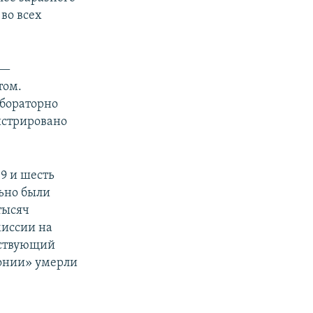
во всех
 —
том.
абораторно
истрировано
9 и шесть
ьно были
тысяч
миссии на
тствующий
монии» умерли