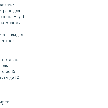
работки,
стране для
кцина Hayat-
й компании
px
px
width
height
стана выдал
нентной
конце июня
цев.
ы до 15
нуты до 10
тырех