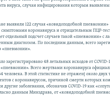
нта вируса, случаи инфицирования которым выявлены 
ране выявили 122 случая «ковидоподобной пневмонии»
с симптомами коронавируса и отрицательным ПЦР-тес
ет отдельный подсчет случаев такой «пневмонии» с л
нным диагнозом. По последним данным, всего зарег
ев «пневмонии».
ыло зарегистрировано 48 летальных исходов от COVID-1
 «пневмонии». Всего жертвами коронавируса официал
 человека. В этой статистике не отраженj около двух 
ентов с коронавирусом, причиной смерти которых ко
ли другие заболевания, обозначив COVID-19 как «сопу
гласно данным Минздрава, от «ковидоподобной пнев