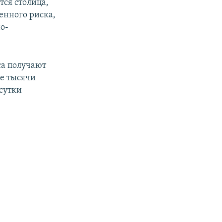
тся столица,
енного риска,
о-
са получают
ше тысячи
сутки