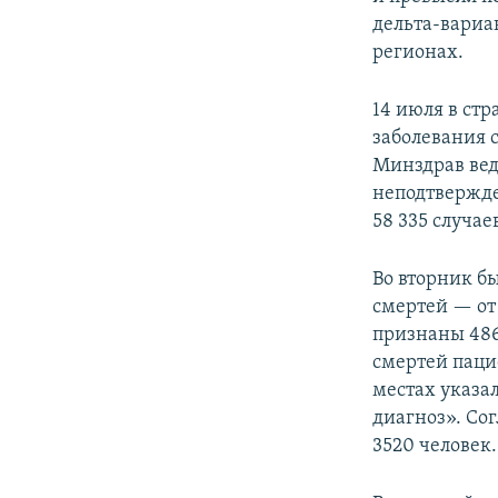
дельта-вариа
регионах.
14 июля в ст
заболевания 
Минздрав вед
неподтвержде
58 335 случа
Во вторник б
смертей — от
признаны 4864
смертей паци
местах указа
диагноз». Со
3520 человек.