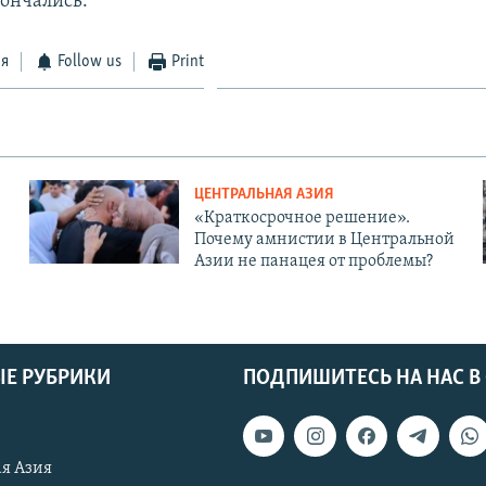
ончались.
ся
Follow us
Print
ЦЕНТРАЛЬНАЯ АЗИЯ
«Краткосрочное решение».
Почему амнистии в Центральной
Азии не панацея от проблемы?
Е РУБРИКИ
ПОДПИШИТЕСЬ НА НАС В
я Азия