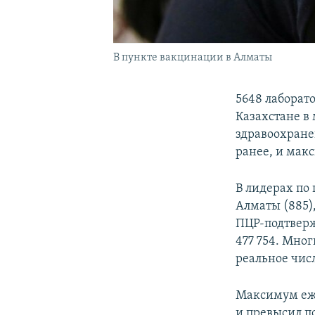
В пункте вакцинации в Алматы
5648 лаборат
Казахстане в
здравоохране
ранее, и мак
В лидерах по
Алматы (885)
ПЦР-подтверж
477 754. Мно
реальное чис
Максимум еже
и превысил по