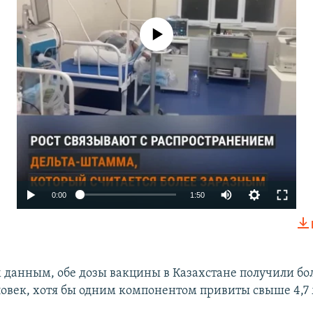
No media source currently available
Auto
0:00
1:50
240p
360p
480p
 данным, обе дозы вакцины в Казахстане получили бол
овек, хотя бы одним компонентом привиты свыше 4,7
720p