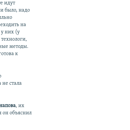
е идут
и было, надо
ильно
реходить на
 у них (у
ь технологи,
ные методы.
готова к
ю
 не стала
напова
, их
я он объяснил