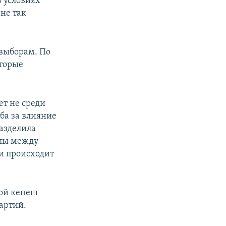
 условиях
не так
 выборам. По
оторые
ет не среди
ба за влияние
азделила
лы между
 и происходит
кой кенеш
артий.