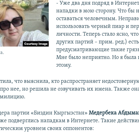
- Уже два дня подряд в Интернет
нападки в мою сторону. Что бы н
оставаться человечным. Неправ
использовать черный пиар и пе
личности. Теперь стало ясно, что
других партий – прим. ред.) ест
предусматривающие такие гряз
а.
Мне было неприятно. Но я была 
этому.
тила, что выяснила, кто распространяет недостоверну
ро нее, но решила не озвучивать их имена. Также она
 милицию.
дера партии «Биздин Кыргызстан»
Медербека Абдыма
же подверглись нападкам в Интернете. Такие действи
ическим уровнем своих оппонентов: