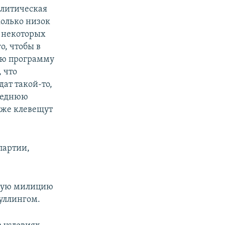
олитическая
колько низок
 некоторых
о, чтобы в
ою программу
 что
дат такой-то,
следнюю
оже клевещут
партии,
скую милицию
буллингом.