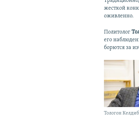
Традиционно,
жесткой конк
оживленно.
Политолог
То
его наблюден
борются за и
Тологон Келдиб