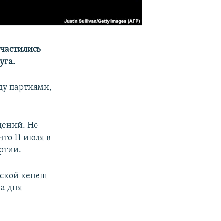
участились
уга.
ду партиями,
щений. Но
то 11 июля в
ртий.
дской кенеш
ва дня