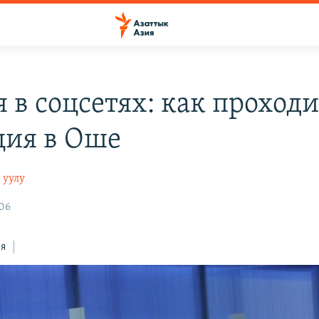
 в соцсетях: как проход
ция в Оше
 уулу
:06
ся