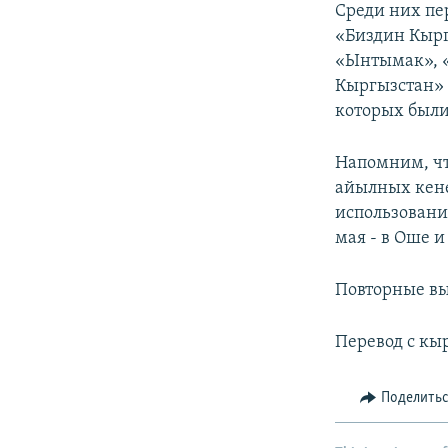
Среди них пе
«Биздин Кырг
«Ынтымак», «
Кыргызстан» 
которых был
Напомним, чт
айылных кене
использовани
мая - в Оше и
Повторные вы
Перевод с кы
Поделить