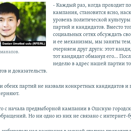
- Каждый раз, когда проходит п
кампания, становится ясно, нас
уровень политической культуры
партий и кандидатов. Вместо тог
социальных сетях обсуждать св
и ее механизмы, мы заняты тем,
очерняем друг друга: этот канди
манапов.
тот кандидат обманул его... По
неделю в адрес нашей партии т
тов и доказательств.
и обеих партий не назвали конкретных кандидатов и 
черняют.
о с начала предвыборной кампании в Ошскую город
обращений. Но ни одно из них не связано с интернет-