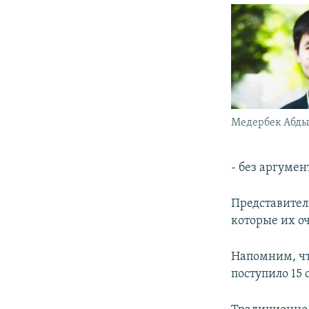
Медербек Абды
- без аргумен
Представител
которые их о
Напомним, чт
поступило 15 