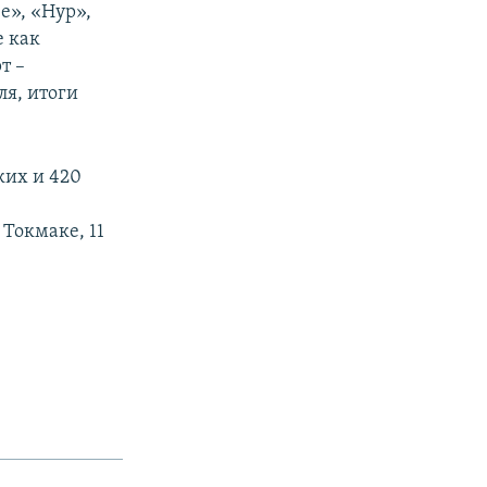
е», «Нур»,
е как
т –
ля, итоги
ких и 420
Токмаке, 11