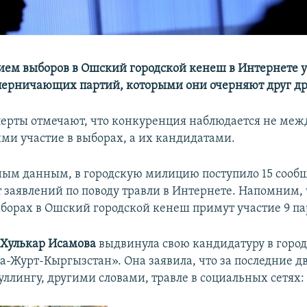
ем выборов в Ошский городской кенеш в Интернете 
перничающих партий, которыми они очерняют друг др
ерты отмечают, что конкуренция наблюдается не меж
 участие в выборах, а их кандидатами.
ым данным, в городскую милицию поступило 15 сооб
 заявлений по поводу травли в Интернете. Напомним, ч
борах в Ошский городской кенеш примут участие 9 па
а
Хулькар Исамова
выдвинула свою кандидатуру в горо
а-Журт-Кыргызстан». Она заявила, что за последние д
уллингу, другими словами, травле в социальных сетях: