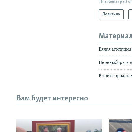
This item is part of
Политика
Материал
Вялая агитация
Перевыборы в м
В трех городах
Вам будет интересно