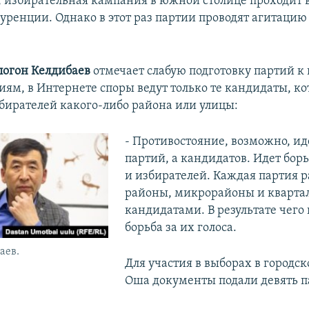
 избирательная кампания в южной столице проходит в
уренции. Однако в этот раз партии проводят агитацию 
логон Келдибаев
отмечает слабую подготовку партий к
иям, в Интернете споры ведут только те кандидаты, к
збирателей какого-либо района или улицы:
- Противостояние, возможно, ид
партий, а кандидатов. Идет борь
и избирателей. Каждая партия р
районы, микрорайоны и кварта
кандидатами. В результате чего
борьба за их голоса.
аев.
Для участия в выборах в городс
Оша документы подали девять п