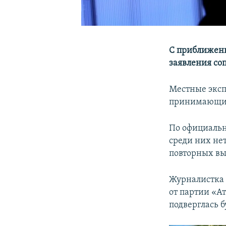
С приближени
заявления со
Местные эксп
принимающими
По официальн
среди них нет
повторных вы
Журналистк
от партии «Ат
подверглась б