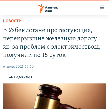
Доступность
ссылок
Вернуться
НОВОСТИ
к
ЦЕНТРАЛЬНАЯ АЗИЯ
В Узбекистане протестующие,
основному
НОВОСТИ
КАЗАХСТАН
содержанию
перекрывшие железную дорогу
ВОЙНА В УКРАИНЕ
Вернутся
КЫРГЫЗСТАН
из-за проблем с электричеством,
к
НА ДРУГИХ ЯЗЫКАХ
УЗБЕКИСТАН
получили по 15 суток
главной
ТАДЖИКИСТАН
ҚАЗАҚША
навигации
ПОДПИШИТЕСЬ НА НАС В СОЦСЕТЯХ
6 июля 2021, 14:40
Вернутся
КЫРГЫЗЧА
к
Поделиться
ЎЗБЕКЧА
поиску
ТОҶИКӢ
Все сайты РСЕ/РС
TÜRKMENÇE