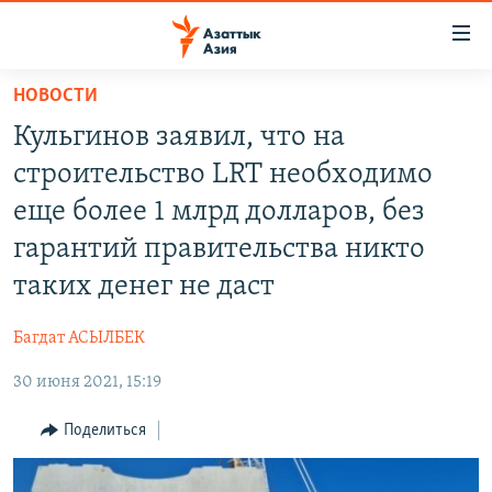
Доступность
ссылок
Вернуться
НОВОСТИ
к
ЦЕНТРАЛЬНАЯ АЗИЯ
Кульгинов заявил, что на
основному
НОВОСТИ
КАЗАХСТАН
содержанию
строительство LRT необходимо
ВОЙНА В УКРАИНЕ
Вернутся
КЫРГЫЗСТАН
еще более 1 млрд долларов, без
к
НА ДРУГИХ ЯЗЫКАХ
УЗБЕКИСТАН
гарантий правительства никто
главной
ТАДЖИКИСТАН
ҚАЗАҚША
навигации
таких денег не даст
ПОДПИШИТЕСЬ НА НАС В СОЦСЕТЯХ
Вернутся
КЫРГЫЗЧА
к
Багдат АСЫЛБЕК
ЎЗБЕКЧА
поиску
30 июня 2021, 15:19
ТОҶИКӢ
Все сайты РСЕ/РС
Поделиться
TÜRKMENÇE