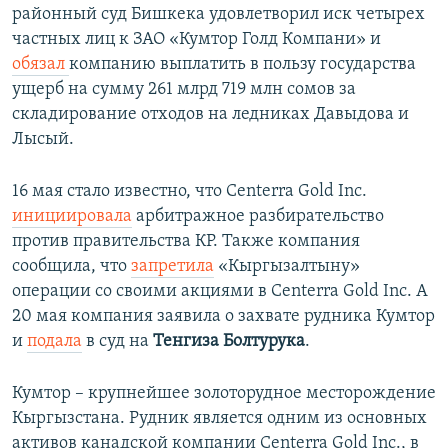
районный суд Бишкека удовлетворил иск четырех
частных лиц к ЗАО «Кумтор Голд Компани» и
обязал
компанию выплатить в пользу государства
ущерб на сумму 261 млрд 719 млн сомов за
складирование отходов на ледниках Давыдова и
Лысый.
16 мая стало известно, что Centerra Gold Inc.
инициировала
арбитражное разбирательство
против правительства КР. Также компания
сообщила, что
запретила
«Кыргызалтыну»
операции со своими акциями в Centerra Gold Inc. А
20 мая компания заявила о захвате рудника Кумтор
и
подала
в суд на
Тенгиза Болтурука
.
Кумтор – крупнейшее золоторудное месторождение
Кыргызстана. Рудник является одним из основных
активов канадской компании Centerra Gold Inc., в