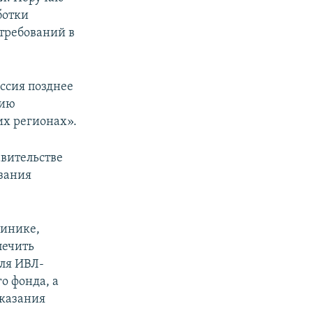
ботки
требований в
ссия позднее
нию
их регионах».
авительстве
зания
линике,
печить
для ИВЛ-
о фонда, а
оказания