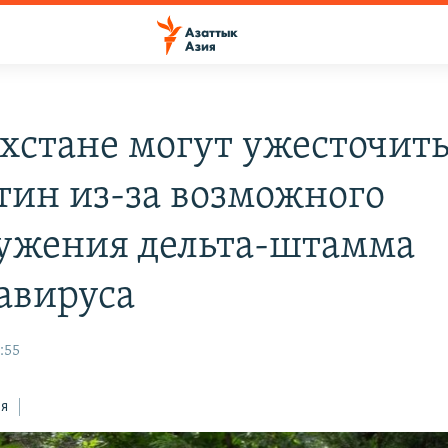
ахстане могут ужесточит
тин из-за возможного
ужения дельта-штамма
авируса
:55
ся