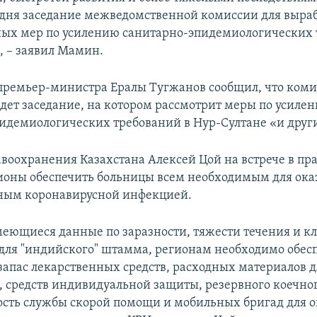
одня заседание межведомственной комиссии для выра
ых мер по усилению санитарно-эпидемиологических 
, – заявил Мамин.
премьер-министра Ералы Тугжанов сообщил, что коми
едет заседание, на котором рассмотрит меры по усиле
идемиологических требований в Нур-Султане «и друг
воохранения Казахстана Алексей Цой на встрече в пр
ионы обеспечить больницы всем необходимым для ока
ным коронавирусной инфекцией.
еющиеся данные по заразности, тяжести течения и к
для "индийского" штамма, регионам необходимо обес
запас лекарственных средств, расходных материалов 
, средств индивидуальной защиты, резервного коечног
ость службы скорой помощи и мобильных бригад для 