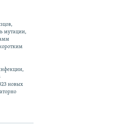
зцов,
ть мутации,
тамм
 коротким
инфекции,
В
323 новых
раторно