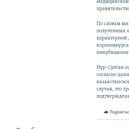
медицинской 
правительства
По словам ми
полученных о
характерной 
коронавируса
инкубационны
Нур-Султан о
согласно дан
казахстанско
случая, это т
подтвержденн
Поделить