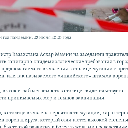
й год пандемии. 22 июня 2020 года
стр Казахстана Аскар Мамин на заседании правитель
ить санитарно-эпидемиологические требования в горо
е предполагаемого выявления в столице мутации с пр
а, или так называемого «индийского» штамма корона
, высокая заболеваемость в столице свидетельствует о
сти принимаемых мер и темпов вакцинации.
о, в столице выявлена вероятность мутации, характерн
а коронавируса, который отличается высокой степен
, быстротой развития и более тяжелыми последствия