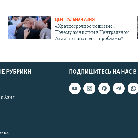
ЦЕНТРАЛЬНАЯ АЗИЯ
«Краткосрочное решение».
Почему амнистии в Центральной
Азии не панацея от проблемы?
Е РУБРИКИ
ПОДПИШИТЕСЬ НА НАС В
я Азия
века