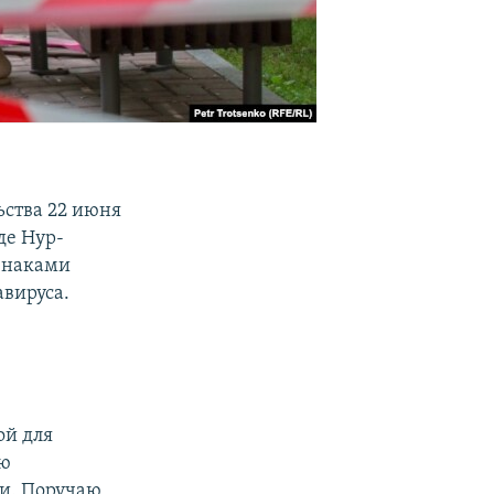
ства 22 июня
де Нур-
изнаками
вируса.
ой для
ью
ми. Поручаю