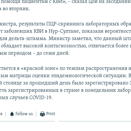
помощи пациентам с КВИ», – сказал Цой на заседании
 во вторник.
нистра, результаты ПЦР-скрининга лабораторных обра
т заболевших КВИ в Нур-Султане, показали вероятнос
для дельта-штамма. Министр заметил, что данный ш
 обладает высокой контагиозностью, отличается более
м периодом – до семи дней.
стается в «красной зоне» по темпам распространения 
ным матрицы оценки эпидемиологической ситуации. 
й столице за прошедший день было зарегистрировано 
реть зарегистрированных в стране в понедельник лабо
ых случаев COVID-19.
ся
Follow us
Print