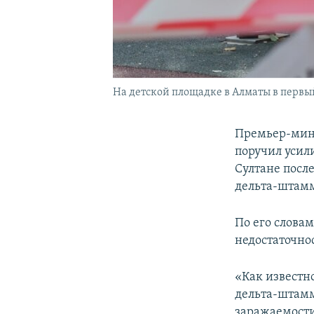
На детской площадке в Алматы в первы
Премьер-мини
поручил усил
Султане посл
дельта-штамм
По его словам
недостаточно
«Как известн
дельта-штамм
заражаемости