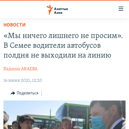
Доступность
ссылок
Вернуться
НОВОСТИ
к
ЦЕНТРАЛЬНАЯ АЗИЯ
«Мы ничего лишнего не просим».
основному
НОВОСТИ
КАЗАХСТАН
содержанию
В Семее водители автобусов
ВОЙНА В УКРАИНЕ
Вернутся
КЫРГЫЗСТАН
полдня не выходили на линию
к
НА ДРУГИХ ЯЗЫКАХ
УЗБЕКИСТАН
главной
Хадиша АКАЕВА
ТАДЖИКИСТАН
ҚАЗАҚША
навигации
ПОДПИШИТЕСЬ НА НАС В СОЦСЕТЯХ
Вернутся
16 июня 2021, 12:20
КЫРГЫЗЧА
к
ЎЗБЕКЧА
Поделиться
поиску
ТОҶИКӢ
Все сайты РСЕ/РС
TÜRKMENÇE