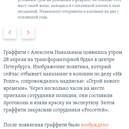
условный срок на реальный в феврале, он показал этот
жест своей жене, находясь в стеклянной клетке в зале
заседаний. Навального отправили в колонию на два с
половиной года.
P
N
r
e
e
x
v
t
Граффити с Алексеем Навальным появилось утром
i
s
28 апреля на трансформаторной будке в центре
o
l
Петербурга. Изображение политика, который
u
i
сейчас отбывает наказание в колонии по делу «Ив
s
d
Роше», сопровождалось надписью: «Герой нового
s
e
времени». Через несколько часов на место
l
приехали сотрудники полиции, они составили
i
протоколы и взяли краску на экспертизу. Затем
d
граффити закрасили сотрудники «Россетей».
e
После появления граффити было
возбуждено