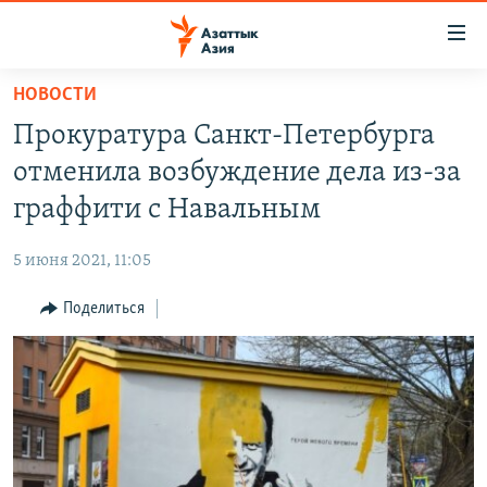
Доступность
ссылок
Вернуться
НОВОСТИ
к
ЦЕНТРАЛЬНАЯ АЗИЯ
Прокуратура Санкт-Петербурга
основному
НОВОСТИ
КАЗАХСТАН
содержанию
отменила возбуждение дела из-за
ВОЙНА В УКРАИНЕ
Вернутся
КЫРГЫЗСТАН
граффити с Навальным
к
НА ДРУГИХ ЯЗЫКАХ
УЗБЕКИСТАН
главной
5 июня 2021, 11:05
ТАДЖИКИСТАН
ҚАЗАҚША
навигации
ПОДПИШИТЕСЬ НА НАС В СОЦСЕТЯХ
Вернутся
Поделиться
КЫРГЫЗЧА
к
ЎЗБЕКЧА
поиску
ТОҶИКӢ
Все сайты РСЕ/РС
TÜRKMENÇE