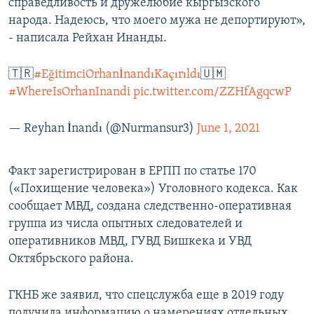
справедливость и дружелюбие кыргызского
народа. Надеюсь, что моего мужа не депортируют»,
- написала Рейхан Инанды.
🇹🇷
#EğitimciOrhanİnandıKaçırıldı
🇺🇲
#WhereIsOrhanInandi
pic.twitter.com/ZZHfAgqcwP
— Reyhan İnandı (@Nurmansur3)
June 1, 2021
Факт зарегистрирован в ЕРПП по статье 170
(«Похищение человека») Уголовного кодекса. Как
сообщает МВД, создана следственно-оперативная
группа из числа опытных следователей и
оперативников МВД, ГУВД Бишкека и УВД
Октябрьского района.
ГКНБ же заявил, что спецслужба еще в 2019 году
получила информацию о намерениях отдельных