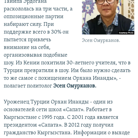
Тайипа Эрдогана
раскололась на три части, а
оппозиционные партии
набирают силу. При
поддержке всего в 30% он
пытается привлечь
Эсен Омурканов.
внимание на себя,
организовывая подобные
шоу. Из Кении похитили 30-летнего учителя, что в
Турции превратили в шоу. Им было нужно сделать
то же самое с похищением Орхана Инанды», -
полагает политолог
Эсен Омурканов.
Уроженец Турции Орхан Инанды - один из
основателей сети школ «Сапат». Работает в
Кыргызстане с 1995 года. С 2001 года является
президентом «Сапата». В 2012 году получил
гражданство Кыргызстана. Информации о выходе