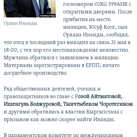
госномером 01KG 599AHR с
открытыми дверями. После
прибытия на место
Орхан Инанды.
милиции, Юсуф Косе, сын
Орхана Инанды, сообщил,
что отец в последний раз выходил на связь 31 мая в
18:00, с тех пор его местонахождение неизвестно.
Мужчина обратился с заявлением в милицию.
Материалы зарегистрированы в ЕРПП, начато
досудебное производство.
Ряд общественных деятелей, ученых и
правозащитников во главе с Р
озой Айтматовой,
Ишенгуль Болжуровой, Тынчтыбеком Чоротегином
и другими обратились к властям Кыргызстана с
призывом как можно скорее найти Инанды.
В парламентском комитете по международным