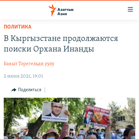
Доступность
ссылок
Вернуться
ПОЛИТИКА
к
ЦЕНТРАЛЬНАЯ АЗИЯ
В Кыргызстане продолжаются
основному
НОВОСТИ
КАЗАХСТАН
содержанию
поиски Орхана Инанды
ВОЙНА В УКРАИНЕ
Вернутся
КЫРГЫЗСТАН
к
Бакыт Торегельди уулу
НА ДРУГИХ ЯЗЫКАХ
УЗБЕКИСТАН
главной
2 июня 2021, 19:01
ТАДЖИКИСТАН
ҚАЗАҚША
навигации
ПОДПИШИТЕСЬ НА НАС В СОЦСЕТЯХ
Вернутся
КЫРГЫЗЧА
Поделиться
к
ЎЗБЕКЧА
поиску
ТОҶИКӢ
Все сайты РСЕ/РС
TÜRKMENÇE