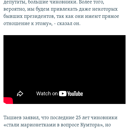
депутаты, большие чиновники. Более того,
вероятно, мы будем привлекать даже некоторых
бывших президентов, так как они имеют прямое
отношение к этому», - сказал он.
Ташиев заявил, что последние 25 лет чиновники
«стали марионетками в вопросе Кумтора», но