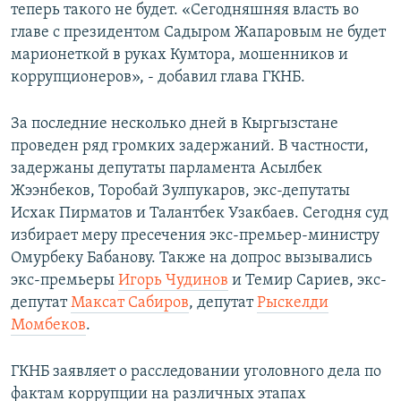
теперь такого не будет. «Сегодняшняя власть во
главе с президентом Садыром Жапаровым не будет
марионеткой в руках Кумтора, мошенников и
коррупционеров», - добавил глава ГКНБ.
За последние несколько дней в Кыргызстане
проведен ряд громких задержаний. В частности,
задержаны депутаты парламента Асылбек
Жээнбеков, Торобай Зулпукаров, экс-депутаты
Исхак Пирматов и Талантбек Узакбаев. Сегодня суд
избирает меру пресечения экс-премьер-министру
Омурбеку Бабанову. Также на допрос вызывались
экс-премьеры
Игорь Чудинов
и Темир Сариев, экс-
депутат
Максат Сабиров
, депутат
Рыскелди
Момбеков
.
ГКНБ заявляет о расследовании уголовного дела по
фактам коррупции на различных этапах