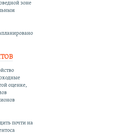
поведной зоне
альным
запланировано
ТОВ
ойство
доходные
той оценке,
мов
лионов
дить почти на
ентоса