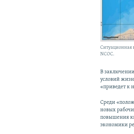
Ситуационная к
NCOC.
В заключении
условий жизн
«приведет к
Среди «полож
новых рабочи
повышения кв
экономики ре