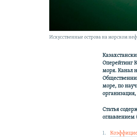
Искусственные острова на морском неф
Казахстански
Оперейтинг К
моря. Канал 
Общественник
море, по нау
организация,
Статья содерж
оглавлением 
Коэффицие