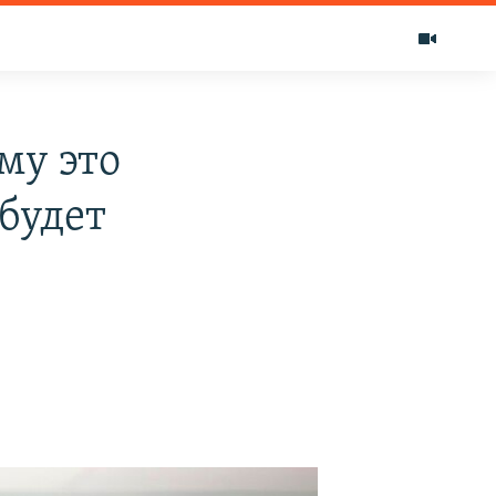
му это
будет