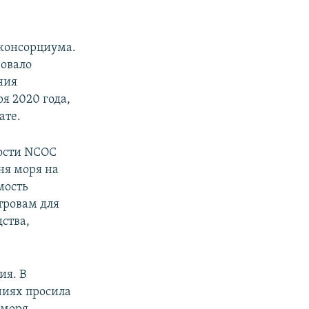
консорциума.
зовало
ния
ря 2020 года,
ате.
ности NCOC
ня моря на
мость
тровам для
ства,
ия. В
ниях просила