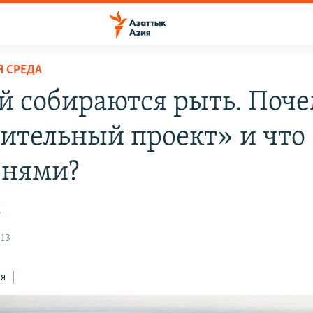
 СРЕДА
й собираются рыть. Поче
ительный проект» и что 
енями?
К
:13
ся