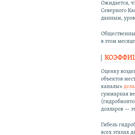
Ожидается, ч
Северного Ка
данным, урове
Общественные
в этом месяце
КОЭФФИ
Оценку возде
объектов мес
каналы»
дела
суммарная ве
(гидробионто
долларов — эт
Гибель гидроб
всех этапах 