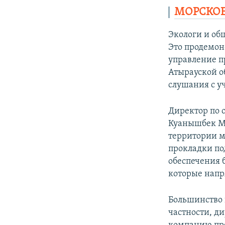
МОРСКОЕ
Экологи и об
Это продемон
управление п
Атырауской об
слушания с у
Директор по 
Куанышбек Му
территории м
прокладки по
обеспечения 
которые напр
Большинство 
частности, д