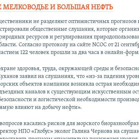
 МЕЛКОВОДЬЕ И БОЛЬШАЯ НЕФТЬ
щественники не разделяют оптимистичных прогнозов 
стрировали общественные слушания, которые органи
риродных ресурсов и регулирования природопользова
ласти. Согласно протоколу на сайте NCOC от 21 сентяб
частием 122 человек прошли за два часа в онлайн-форм
охране здоровья, труда, окружающей среды и безопас
ханов заявил на слушаниях, что «из-за падения уров
орских объектов компании возникла острая необходи
дъездных каналов к существующим искусственным ос
безопасности и логистической необходимости производ
ямую влияют на добычу нефти».
вопросов касались рисков для морского биоразнообраз
иректор НПО «Глобус» эколог Галина Чернова на слуша