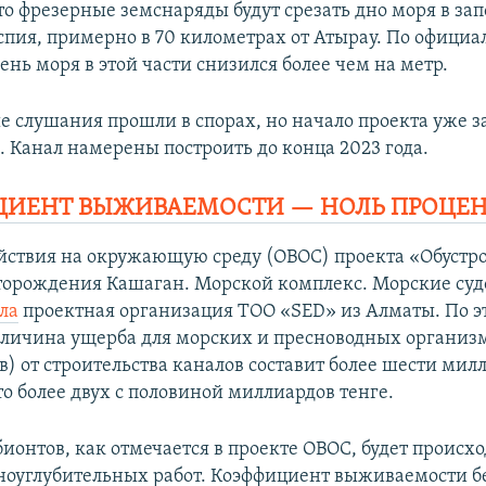
то фрезерные земснаряды будут срезать дно моря в за
спия, примерно в 70 километрах от Атырау. По офици
нь моря в этой части снизился более чем на метр.
 слушания прошли в спорах, но начало проекта уже 
. Канал намерены построить до конца 2023 года.
ЦИЕНТ ВЫЖИВАЕМОСТИ — НОЛЬ ПРОЦЕН
йствия на окружающую среду (ОВОС) проекта «Обустр
торождения Кашаган. Морской комплекс. Морские су
ла
проектная организация ТОО «SED» из Алматы. По э
личина ущерба для морских и пресноводных организ
в) от строительства каналов составит более шести мил
о более двух с половиной миллиардов тенге.
ионтов, как отмечается в проекте ОВОС, будет происхо
дноуглубительных работ. Коэффициент выживаемости б