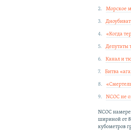
Морское м
Дноубиват
«Когда те
Депутаты 
Канал и т
Битва «ага
«Смертель
NСОС не о
NCOC намерен
шириной от 80
кубометров г