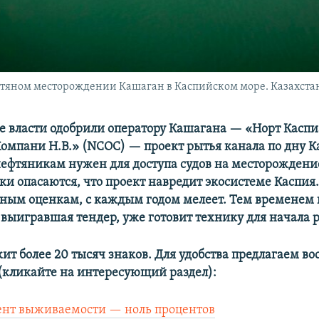
тяном месторождении Кашаган в Каспийском море. Казахстан, 
е власти одобрили оператору Кашагана — «Норт Касп
омпани Н.В.» (NCOC) — проект рытья канала по дну К
нефтяникам нужен для доступа судов на месторождени
и опасаются, что проект навредит экосистеме Каспия.
чным оценкам, с каждым годом мелеет. Тем временем
 выигравшая тендер, уже готовит технику для начала р
ит более 20 тысяч знаков. Для удобства предлагаем во
(кликайте на интересующий раздел):
нт выживаемости — ноль процентов