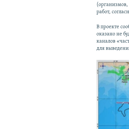
(организмов,
работ, соглас
В проекте со
оказано не бу
каналов «час
для выведени