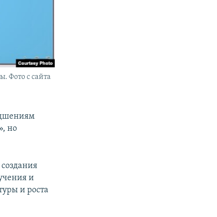
. Фото с сайта
худшениям
, но
 создания
учения и
уры и роста