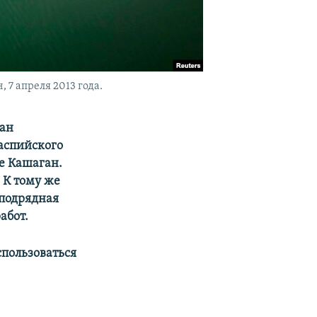
7 апреля 2013 года.
иан
аспийского
е Кашаган.
 К тому же
 подрядная
абот.
спользоваться