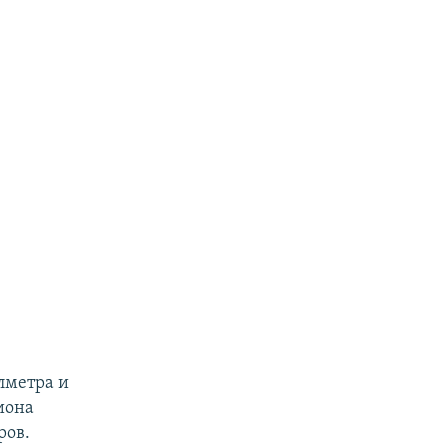
лметра и
иона
ров.