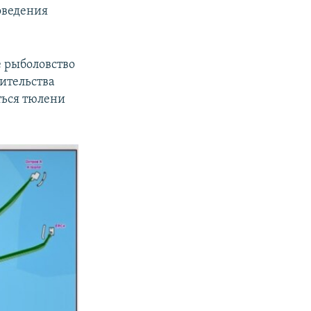
оведения
е рыболовство
оительства
ться тюлени