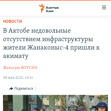
Доступность
ссылок
Вернуться
НОВОСТИ
к
ЦЕНТРАЛЬНАЯ АЗИЯ
В Актобе недовольные
основному
НОВОСТИ
КАЗАХСТАН
содержанию
отсутствием инфраструктуры
ВОЙНА В УКРАИНЕ
Вернутся
КЫРГЫЗСТАН
жители Жанаконыс-4 пришли к
к
НА ДРУГИХ ЯЗЫКАХ
УЗБЕКИСТАН
акимату
главной
ТАДЖИКИСТАН
ҚАЗАҚША
навигации
ПОДПИШИТЕСЬ НА НАС В СОЦСЕТЯХ
Жанагуль ЖУРСИН
Вернутся
КЫРГЫЗЧА
к
28 мая 2021, 14:51
ЎЗБЕКЧА
поиску
Поделиться
ТОҶИКӢ
Все сайты РСЕ/РС
TÜRKMENÇE