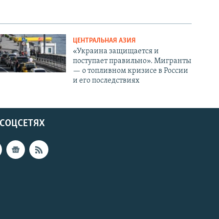
ЦЕНТРАЛЬНАЯ АЗИЯ
«Украина защищается и
поступает правильно». Мигранты
— о топливном кризисе в России
и его последствиях
 СОЦСЕТЯХ