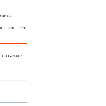
епита.
человек — это
ы на самые