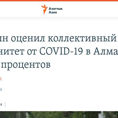
н оценил коллективный
итет от COVID-19 в Алм
 процентов
К
48
ся