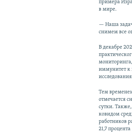
примера Изра
в мире.
— Наша задач
снимем все о
В декабре 20
практическог
мониторинга,
иммунитет к 
исследования 
Тем временем
отмечается с
сутки. Также
ковидом сред
работников р
21,7 процента