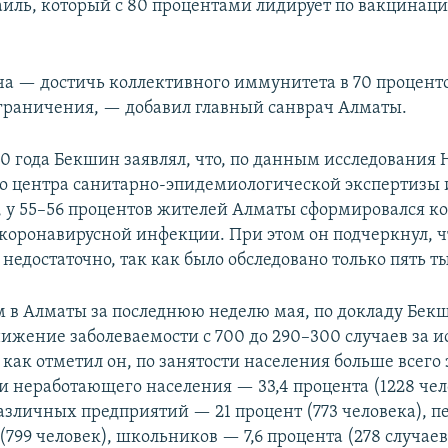
иль, который с 80 процентами лидирует по вакцинац
а — достичь коллективного иммунитета в 70 проценто
граничения, — добавил главный санврач Алматы.
20 года Бекшин заявлял, что, по данным исследования 
о центра санитарно-эпидемиологической экспертизы 
 у 55–56 процентов жителей Алматы сформировался к
коронавирусной инфекции. При этом он подчеркнул, ч
недостаточно, так как было обследовано только пять т
 в Алматы за последнюю неделю мая, по докладу Бек
нижение заболеваемости с 700 до 290–300 случаев за 
, как отметил он, по занятости населения больше всег
и неработающего населения — 33,4 процента (1228 чел
азличных предприятий — 21 процент (773 человека), 
 (799 человек), школьников — 7,6 процента (278 случаев