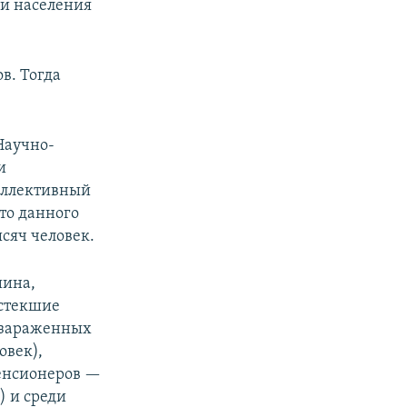
ии населения
в. Тогда
Научно-
и
оллективный
то данного
ысяч человек.
шина,
истекшие
о зараженных
овек),
пенсионеров —
) и среди