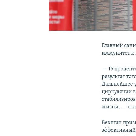
Главный сани
иммунитет к 
— 15 проценто
результат тог
Дальнейшее у
циркуляции в
стабилизиров
жизни, — ска
Бекшин призв
эффективный 