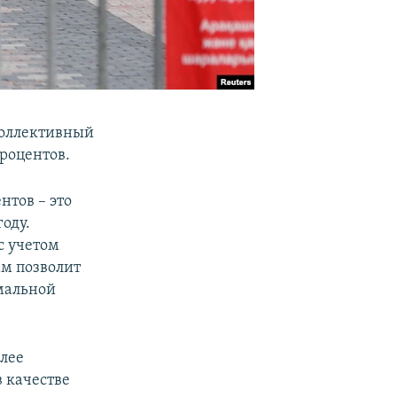
коллективный
роцентов.
нтов – это
году.
с учетом
ам позволит
мальной
олее
 качестве