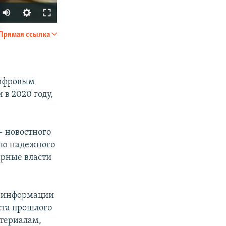
Auto
240p
Прямая ссылка
SHARE
360p
480p
цифровым
720p
в 2020 году,
— новостного
px
width
цию надежного
арные власти
й информации
ста прошлого
атериалам,