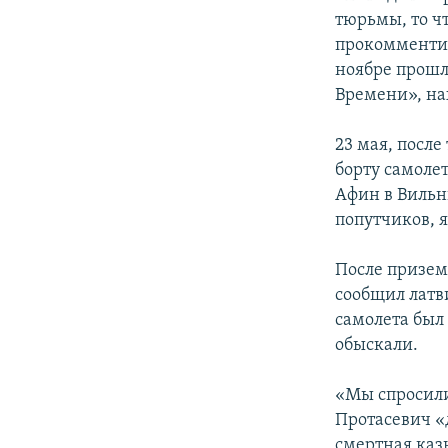
тюрьмы, то ч
прокомментир
ноябре прошл
Времени», на
23 мая, после
борту самолет
Афин в Вильн
попутчиков, 
После призем
сообщил латв
самолета был 
обыскали.
«Мы спросили 
Протасевич «д
смертная каз