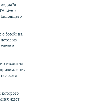
е медиа?» —
A Live в
«Настоящего
е о бомбе на
 летел из
 словам
ир самолета
е приземления
 полосе и
м которого
 меня ждет