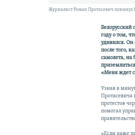
Журналист Роман Протасевич покинул Бе
Белорусский 
году о том, ч
удивился. Он 
после того, 
самолета, на 
приземлиться
«Меня ждет с
Узнав в минув
Протасевича 
протестов че
помогал управ
правительств
«Если даже п