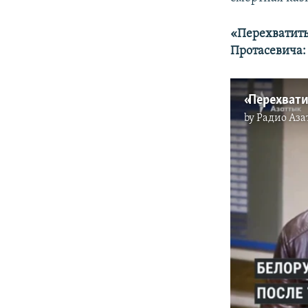
«Перехватить
Протасевича:
by
Радио Аза