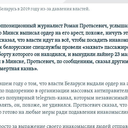
ларусь в 2019 году из-за давления властей.
оппозиционный журналист Роман Протасевич, услыша
то Минск выписал ордер на его арест, похоже, ничуть э
сказал, что власти идут на всё, чтобы посадить инако
как белорусские спецслужбы провели «захват» пассажир
борту которого он находился, и вынудили лайнер 23 ма
 в Минске, Протасевич, по сообщениям, сказал други
мертная казнь».
шем году о том, что власти Беларуси выдали ордер на 
по подозрению в организации массовых антиправите
рез популярный telegram-канал, которым независимы
лять, он, похоже, не удивился. Протасевич сказал, что
о готово на любые меры ради подавления инакомысли
росто за выражение своего инакомыслия людей отправ