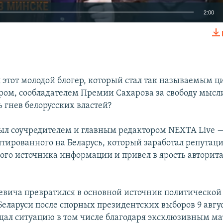
2:00
EMBED
л этот молодой блогер, который стал так называемым 
ом, сообладателем Премии Сахарова за свободу мысли 
Auto
240p
360p
480p
 гнев белорусских властей?
720p
ыл соучредителем и главным редактором NEXTA Live 
нтированного на Беларусь, который заработал репута
ого источника информации и привел в ярость авторит
евича превратился в основной источник политическо
 Беларуси после спорных президентских выборов 9 авгу
ещал ситуацию в том числе благодаря эксклюзивным м