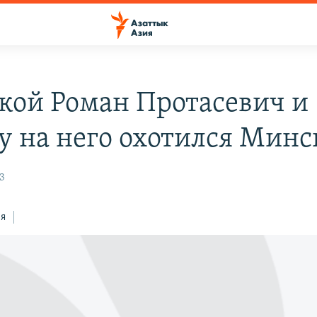
акой Роман Протасевич и
у на него охотился Минс
53
ся