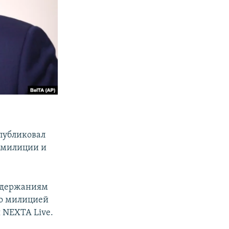
 публиковал
т милиции и
задержаниям
о милицией
 NEXTA Live.