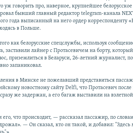
то уж говорить про, наверное, крупнейшее белорусско
овал бывший главный редактор telegram-канала NEXT
ого года выписанный на него ордер корреспонденту 
ходясь в Польше.
 того как белорусские спецслужбы, используя сообщени
а, заставили лайнер с Протасевичем на борту, который
юс, приземлиться в Беларуси, 26-летний журналист, по
явно запаниковал.
ления в Минске не пожелавший представиться пассаж
ийскому новостному сайту Delfi, что Протасевич посл
сразу же задержан, а его багаж выставили на взлетной
его, что происходит, — рассказал пассажир, по слова
рожал». — Он сказал, кто он такой, и добавил: "Здесь
нь"».