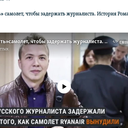
» самолет, чтобы задержать журналиста. История Ром
«Перехватить» самолет, чтобы задержать журналиста. История Романа Протасевича
EMB
ттык
No media source currently available