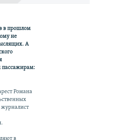
в в прошлом
тому не
мыслящих. А
ского
я
м пассажирам:
арест Романа
льственных
й журналист
я.
ляют в