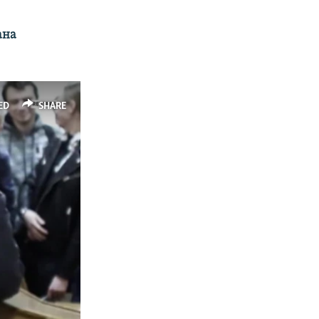
ана
ED
SHARE