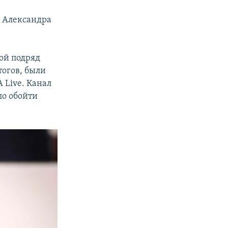
 Александра
ой подряд
огов, были
 Live. Канал
ло обойти