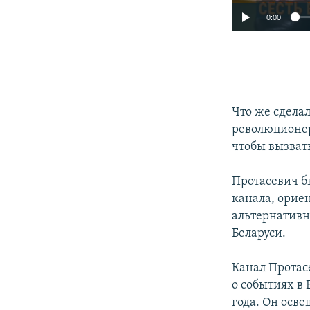
0:00
Что же сдела
революционер
чтобы вызвать
Протасевич б
канала, орие
альтернативн
Беларуси.
Канал Протас
о событиях в
года. Он осв