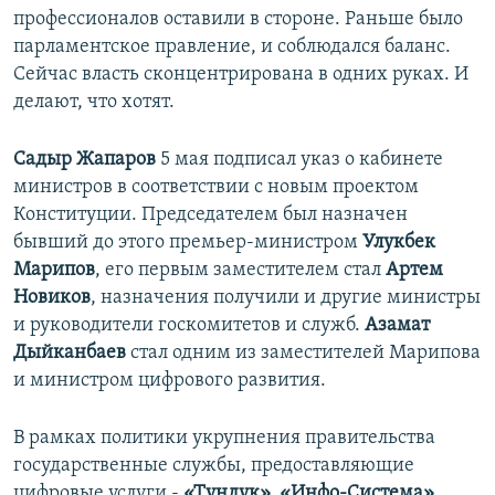
профессионалов оставили в стороне. Раньше было
парламентское правление, и соблюдался баланс.
Сейчас власть сконцентрирована в одних руках. И
делают, что хотят.
Садыр Жапаров
5 мая подписал указ о кабинете
министров в соответствии с новым проектом
Конституции. Председателем был назначен
бывший до этого премьер-министром
Улукбек
Марипов
, его первым заместителем стал
Артем
Новиков
, назначения получили и другие министры
и руководители госкомитетов и служб.
Азамат
Дыйканбаев
стал одним из заместителей Марипова
и министром цифрового развития.
В рамках политики укрупнения правительства
государственные службы, предоставляющие
цифровые услуги -
«Тундук», «Инфо-Система»,