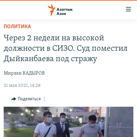
Доступность
ссылок
Вернуться
ПОЛИТИКА
к
ЦЕНТРАЛЬНАЯ АЗИЯ
Через 2 недели на высокой
основному
НОВОСТИ
КАЗАХСТАН
содержанию
должности в СИЗО. Суд поместил
ВОЙНА В УКРАИНЕ
Вернутся
КЫРГЫЗСТАН
Дыйканбаева под стражу
к
НА ДРУГИХ ЯЗЫКАХ
УЗБЕКИСТАН
главной
Мирлан КАДЫРОВ
ТАДЖИКИСТАН
ҚАЗАҚША
навигации
ПОДПИШИТЕСЬ НА НАС В СОЦСЕТЯХ
Вернутся
21 мая 2021, 14:28
КЫРГЫЗЧА
к
ЎЗБЕКЧА
Поделиться
поиску
ТОҶИКӢ
Все сайты РСЕ/РС
TÜRKMENÇE