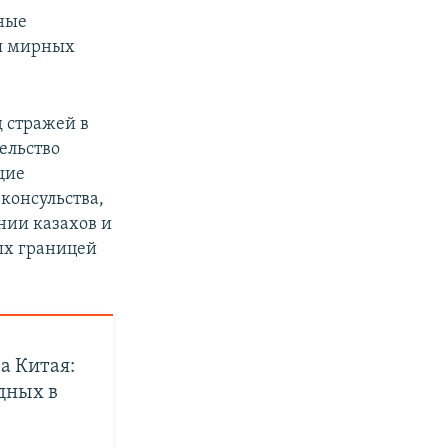
бные
я мирных
д стражей в
ельство
щие
консульства,
нии казахов и
ых границей
а Китая:
дных в