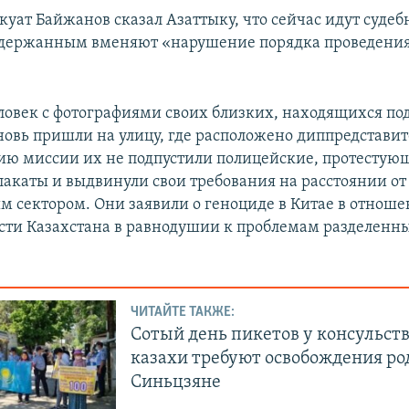
уат Байжанов сказал Азаттыку, что сейчас идут суде
задержанным вменяют «нарушение порядка проведени
ловек с фотографиями своих близких, находящихся по
новь пришли на улицу, где расположено диппредставит
нию миссии их не подпустили полицейские, протестую
лакаты и выдвинули свои требования на расстоянии от 
м сектором. Они заявили о геноциде в Китае в отноше
сти Казахстана в равнодушии к проблемам разделенн
ЧИТАЙТЕ ТАКЖЕ:
Сотый день пикетов у консульств
казахи требуют освобождения ро
Синьцзяне