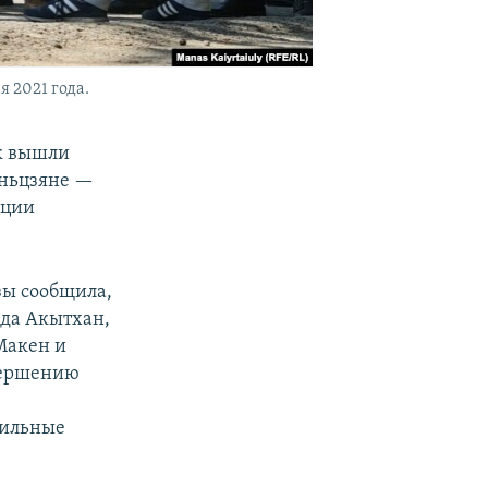
 2021 года.
ек вышли
иньцзяне —
иции
зы сообщила,
ида Акытхан,
Макен и
вершению
е
бильные