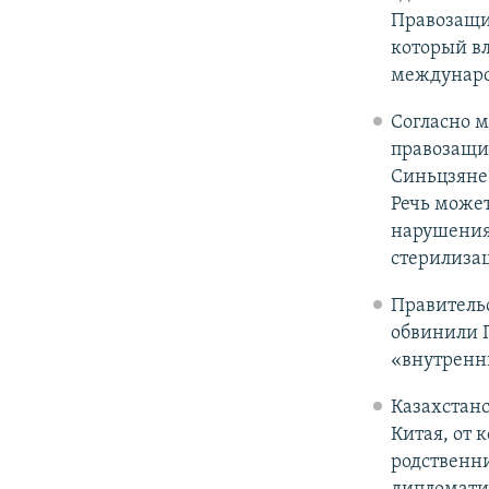
Правозащи
который в
междунаро
Согласно 
правозащит
Синьцзяне 
Речь може
нарушения
стерилиза
Правитель
обвинили П
«внутренн
Казахстан
Китая, от 
родственн