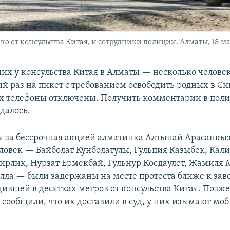
о от консульства Китая, и сотрудники полиции. Алматы, 18 мая
их у консульства Китая в Алматы — несколько челов
тый раз на пикет с требованием освободить родных в С
х телефоны отключены. Получить комментарии в пол
далось.
за бессрочная акцией алматинка Алтынай Арасанкы
еловек — Байболат Кунболатулы, Гульпия Казыбек, Кал
ирлик, Нурзат Ермекбай, Гульнур Косдаулет, Жамиля 
лла — были задержаны на месте протеста ближе к за
дившей в десятках метров от консульства Китая. Позж
сообщили, что их доставили в суд, у них изымают мо