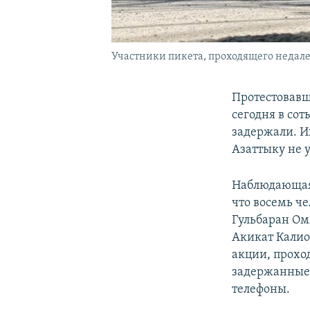
Участники пикета, проходящего недалек
Протестовавш
сегодня в со
задержали. И
Азаттыку не у
Наблюдающая 
что восемь ч
Гульбаран Ом
Акикат Калио
акции, прохо
задержанные 
телефоны.