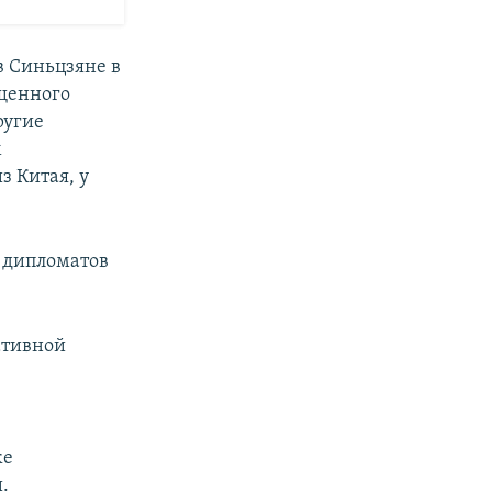
в Синьцзяне в
ещенного
ругие
м
з Китая, у
 дипломатов
ативной
же
.