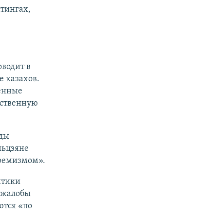
тингах,
водит в
е казахов.
енные
ьственную
ады
ньцзяне
тремизмом».
итики
о жалобы
ются «по