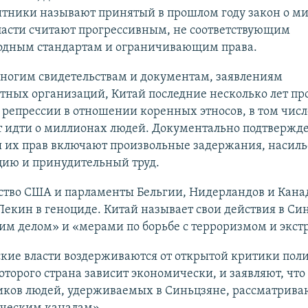
тники называют принятый в прошлом году закон о ми
ласти считают прогрессивным, не соответствующим
дным стандартам и ограничивающим права.
многим свидетельствам и документам, заявлениям
ных организаций, Китай последние несколько лет про
репрессии в отношении коренных этносов, в том числ
т идти о миллионах людей. Документально подтвержд
 их прав включают произвольные задержания, насил
цию и принудительный труд.
ство США и парламенты Бельгии, Нидерландов и Кан
екин в геноциде. Китай называет свои действия в Си
им делом» и «мерами по борьбе с терроризмом и экс
ские власти воздерживаются от открытой критики пол
которого страна зависит экономически, и заявляют, чт
иков людей, удерживаемых в Синьцзяне, рассматрива