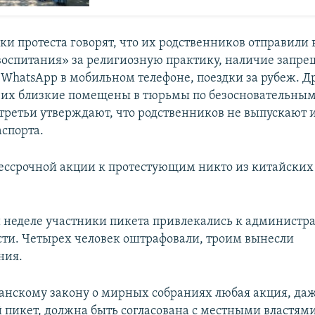
ки протеста говорят, что их родственников отправили 
воспитания» за религиозную практику, наличие запр
WhatsApp в мобильном телефоне, поездки за рубеж. Д
о их близкие помещены в тюрьмы по безосновательны
третьи утверждают, что родственников не выпускают и
аспорта.
бессрочной акции к протестующим никто из китайских
неделе участники пикета привлекались к администр
сти. Четырех человек оштрафовали, троим вынесли
ния.
анскому закону о мирных собраниях любая акция, да
пикет, должна быть согласована с местными властями