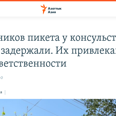
ников пикета у консульс
 задержали. Их привлека
ветственности
00
ся