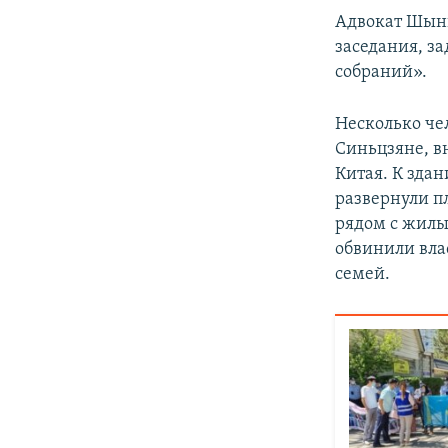
Адвокат Шынк
заседания, 
собраний».
Несколько че
Синьцзяне, в
Китая. К зда
развернули п
рядом с жилы
обвинили вла
семей.