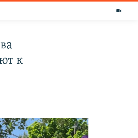
тва
ют к