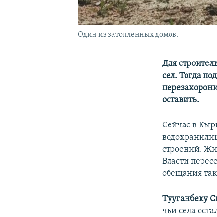
Один из затопленных домов.
Для строитель
сел. Тогда п
перезахорони
оставить.
Сейчас в Кыр
водохранилищ
строений. Жи
Власти перес
обещания так
Тууганбеку 
чьи села оста