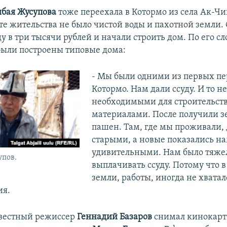
бая Жусупова
тоже переехала в Котормо из села Ак-Чий
те жительства не было чистой воды и пахотной земли.
у в три тысячи рублей и начали строить дом. По его сл
 были построены типовые дома:
- Мы были одними из первых пе
Котормо. Нам дали ссуду. И то н
необходимыми для строительст
материалами. После получили з
пашен. Там, где мы проживали,
старыми, а новые показались н
удивительными. Нам было тяже
пов.
выплачивать ссуду. Потому что в
земли, работы, иногда не хватал
ия.
известный режиссер
Геннадий Базаров
снимал кинокарт