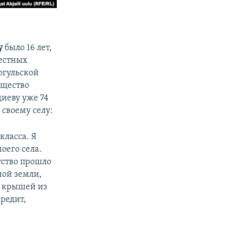
у
было 16 лет,
местных
огульской
ущество
иеву уже 74
 своему селу:
класса. Я
оего села.
тство прошло
ной земли,
с крышей из
редит,