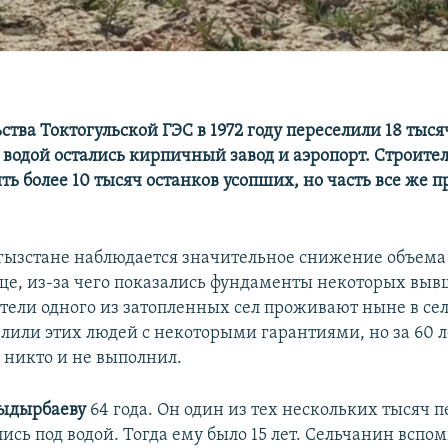
ства Токтогульской ГЭС в 1972 году переселили 18 тыс
од водой остались кирпичный завод и аэропорт. Строит
ть более 10 тысяч останков усопших, но часть все же 
гызстане наблюдается значительное снижение объема 
е, из-за чего показались фундаменты некоторых вы
тели одного из затопленных сел проживают ныне в сел
елили этих людей с некоторыми гарантиями, но за 60 л
 никто и не выполнил.
Сыдырбаеву
64 года. Он один из тех нескольких тысяч 
лись под водой. Тогда ему было 15 лет. Сельчанин вспо