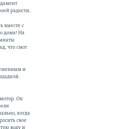
ндамент
воей радости.
ь вместе с
о дома! На
омнаты
ад, что смог
ременным и
ощадкой.
 мотор. Он
рели
ально, когда
росить свое
стую воду и