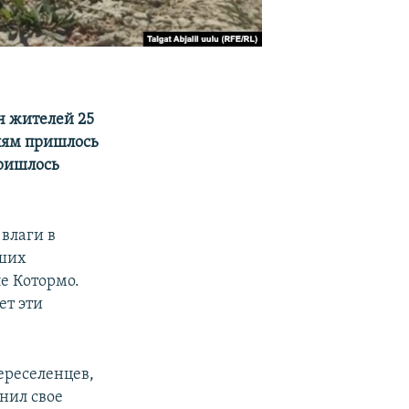
яч жителей 25
елям пришлось
пришлось
влаги в
вших
е Котормо.
ет эти
переселенцев,
мнил свое