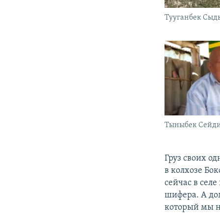
Тууганбек Сыд
Тыныбек Сейди
Груз своих о
в колхозе Бо
сейчас в селе
шифера. А до
который мы н