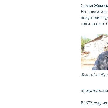
Семья
Жылкы
На новом мес
получили ссуд
годы в селах
Жылкыбай Жусу
продовольств
В 1972 году 