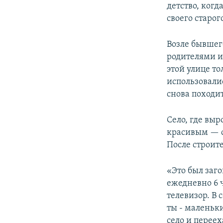
детство, ког
своего старог
Возле бывшего
родителями и
этой улице т
использовалис
снова походит
Село, где выр
красивым — с
После строите
«Это был заг
ежедневно 6 
телевизор. В
ты - маленьки
село и переех