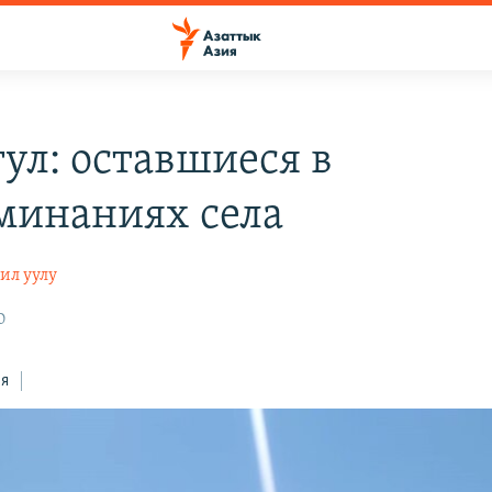
гул: оставшиеся в
минаниях села
ил уулу
0
ся