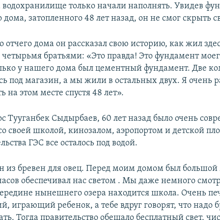
да водохранилище только начали наполнять. Увидев фу
о дома, затопленного 48 лет назад, он не смог скрыть с
 отчего дома он рассказал свою историю, как жил здес
 четырьмя братьями: «Это правда! Это фундамент моег
олько у нашего дома был цементный фундамент. Две к
ь под магазин, а мы жили в остальных двух. Я очень р
ь на этом месте спустя 48 лет».
ос
Тууганбек Сыдырбаев, 60 лет назад было очень сов
о своей школой, кинозалом, аэропортом и детской пл
льства ГЭС все осталось под водой.
он из бревен для овец. Перед моим домом был большой
часов обеспечивал нас светом . Мы даже немного смот
 середине нынешнего озера находится школа. Очень печ
й, играющий ребенок, а тебе вдруг говорят, что надо б
ать. Тогда правительство обещало бесплатный свет, чи