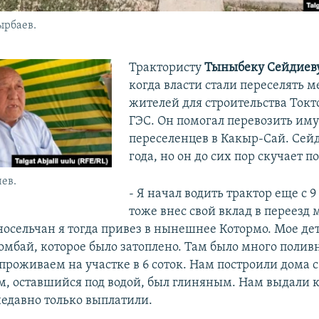
ырбаев.
Трактористу
Тыныбеку Сейдиев
когда власти стали переселять 
жителей для строительства Токт
ГЭС. Он помогал перевозить им
переселенцев в Какыр-Сай. Сейд
года, но он до сих пор скучает по
ев.
- Я начал водить трактор еще с 9 
тоже внес свой вклад в переезд м
дносельчан я тогда привез в нынешнее Котормо. Мое де
комбай, которое было затоплено. Там было много полив
 проживаем на участке в 6 соток. Нам построили дома 
м, оставшийся под водой, был глиняным. Нам выдали к
едавно только выплатили.