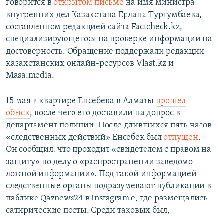
говорится в
открытом письме
на имя министра
внутренних дел Казахстана Ерлана Тургумбаева,
составленном редакцией сайта Factcheck.kz,
специализирующегося на проверке информации на
достоверность. Обращение поддержали редакции
казахстанских онлайн-ресурсов Vlast.kz и
Masa.media.
15 мая в квартире Енсебека в Алматы
прошел
обыск
, после чего его доставили на допрос в
департамент полиции. После длившихся пять часов
«следственных действий» Енсебек был
отпущен
.
Он сообщил, что проходит «свидетелем с правом на
защиту» по делу о «распространении заведомо
ложной информации». Под такой информацией
следственные органы подразумевают публикации в
паблике Qaznews24 в Instagram'е, где размещались
сатирические посты. Среди таковых был,