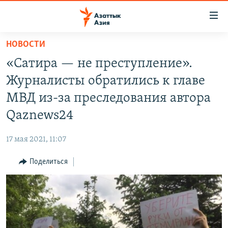
Доступность
ссылок
Вернуться
НОВОСТИ
к
ЦЕНТРАЛЬНАЯ АЗИЯ
«Сатира — не преступление».
основному
НОВОСТИ
КАЗАХСТАН
содержанию
Журналисты обратились к главе
ВОЙНА В УКРАИНЕ
Вернутся
КЫРГЫЗСТАН
МВД из-за преследования автора
к
НА ДРУГИХ ЯЗЫКАХ
УЗБЕКИСТАН
Qaznews24
главной
ТАДЖИКИСТАН
ҚАЗАҚША
навигации
ПОДПИШИТЕСЬ НА НАС В СОЦСЕТЯХ
17 мая 2021, 11:07
Вернутся
КЫРГЫЗЧА
к
Поделиться
ЎЗБЕКЧА
поиску
ТОҶИКӢ
Все сайты РСЕ/РС
TÜRKMENÇE