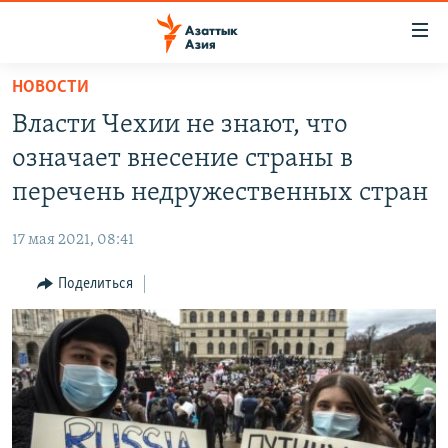
Доступность
ссылок
Вернуться
НОВОСТИ
к
ЦЕНТРАЛЬНАЯ АЗИЯ
Власти Чехии не знают, что
основному
НОВОСТИ
КАЗАХСТАН
содержанию
означает внесение страны в
ВОЙНА В УКРАИНЕ
Вернутся
КЫРГЫЗСТАН
перечень недружественных стран
к
НА ДРУГИХ ЯЗЫКАХ
УЗБЕКИСТАН
главной
17 мая 2021, 08:41
ТАДЖИКИСТАН
ҚАЗАҚША
навигации
ПОДПИШИТЕСЬ НА НАС В СОЦСЕТЯХ
Вернутся
Поделиться
КЫРГЫЗЧА
к
ЎЗБЕКЧА
поиску
ТОҶИКӢ
Все сайты РСЕ/РС
TÜRKMENÇE