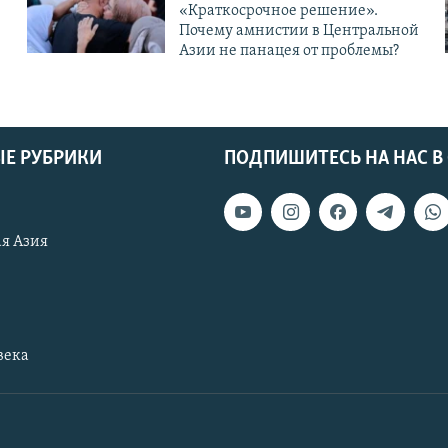
«Краткосрочное решение».
Почему амнистии в Центральной
Азии не панацея от проблемы?
Е РУБРИКИ
ПОДПИШИТЕСЬ НА НАС В
я Азия
века