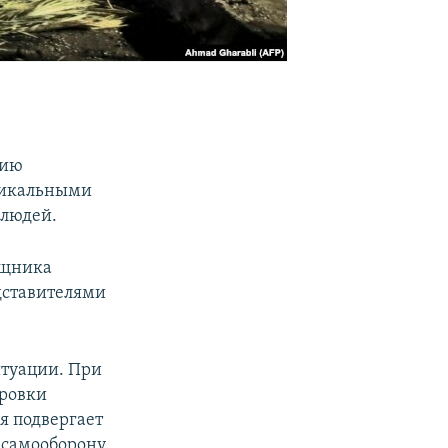
нию
дикальными
 людей.
ощника
едставителями
итуации. При
ировки
я подвергает
 самооборону.