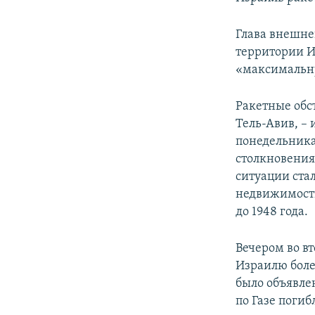
Глава внешне
территории И
«максимальну
Ракетные обс
Тель-Авив, – 
понедельника
столкновения
ситуации ста
недвижимости
до 1948 года.
Вечером во в
Израилю более
было объявлен
по Газе погиб