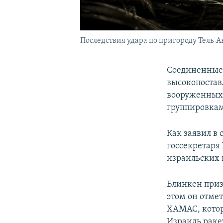
Последствия удара по пригороду Тель-А
Соединенные 
высокопостав
вооруженных
группировкам
Как заявил в
госсекретаря
израильских 
Блинкен приз
этом он отме
ХАМАС, котор
Израиль раке