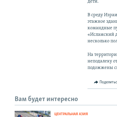
дети.
В среду Израи
этажное здан
командные пу
«Исламский д
несколько п
На территори
неподалеку от
подожжены си
Поделить
Вам будет интересно
ЦЕНТРАЛЬНАЯ АЗИЯ