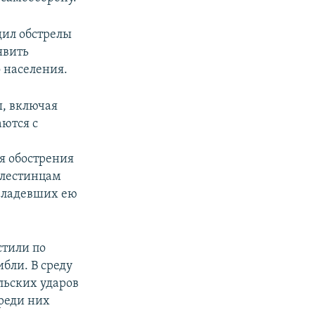
дил обстрелы
явить
 населения.
ы, включая
аются с
я обострения
алестинцам
 владевших ею
стили по
ибли. В среду
льских ударов
среди них