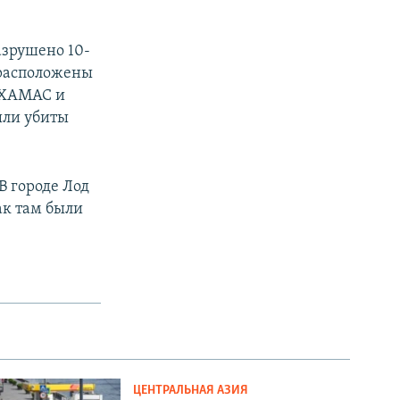
азрушено 10-
 расположены
 ХАМАС и
ыли убиты
В городе Лод
ак там были
ЦЕНТРАЛЬНАЯ АЗИЯ