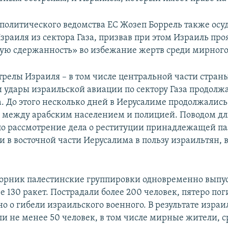
политического ведомства ЕС Жозеп Боррель также осу
зраиля из сектора Газа, призвав при этом Израиль про
ю сдержанность» во избежание жертв среди мирного
трелы Израиля – в том числе центральной части стран
и удары израильской авиации по сектору Газа продолж
. До этого несколько дней в Иерусалиме продолжались
 между арабским населением и полицией. Поводом дл
ло рассмотрение дела о реституции принадлежащей п
 в восточной части Иерусалима в пользу израильтян,
торник палестинские группировки одновременно выпу
 130 ракет. Пострадали более 200 человек, пятеро пог
о о гибели израильского военного. В результате израи
ли не менее 50 человек, в том числе мирные жители, 