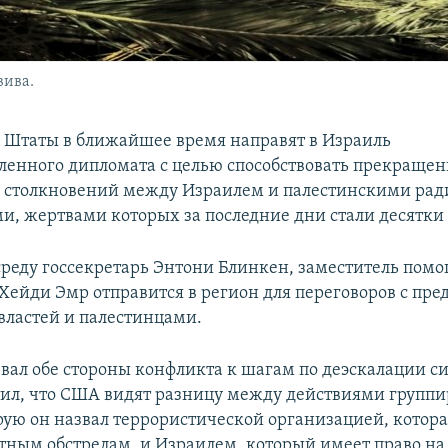
вива.
Штаты в ближайшее время направят в Израиль
ленного дипломата с целью способствовать прекраще
 столкновений между Израилем и палестинскими ра
и, жертвами которых за последние дни стали десятки
 среду госсекретарь Энтони Блинкен, заместитель пом
 Хейди Эмр отправится в регион для переговоров с пр
властей и палестинцами.
вал обе стороны конфликта к шагам по деэскалации с
тил, что США видят разницу между действиями групп
ую он назвал террористической организацией, котора
тным обстрелам, и Израилем, который имеет право на