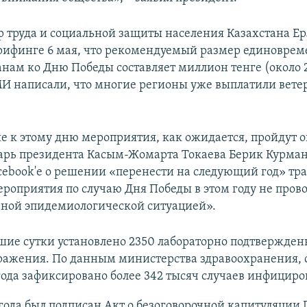
 труда и социальной защиты населения Казахстана Е
рифинге 6 мая, что рекомендуемый размер единовре
анам ко Дню Победы составляет миллион тенге (около 
МИ написали, что многие регионы уже выплатили вете
 к этому дню мероприятия, как ожидается, пройдут о
арь президента Касым-Жомарта Токаева Берик Курман
Facebook'е о решении «перенести на следующий год» т
ероприятия по случаю Дня Победы в этом году не прово
езной эпидемиологической ситуацией».
шие сутки установлено 2350 лабораторно подтвержде
ражения. По данным министерства здравоохранения, 
ода зафиксировано более 342 тысяч случаев инфициро
 года был подписан Акт о безоговорочной капитуляции