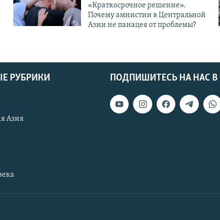
«Краткосрочное решение».
Почему амнистии в Центральной
Азии не панацея от проблемы?
Е РУБРИКИ
ПОДПИШИТЕСЬ НА НАС В
я Азия
века