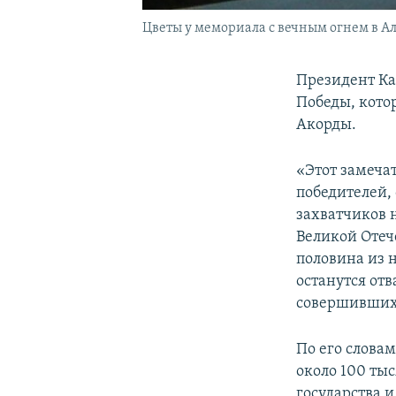
Цветы у мемориала с вечным огнем в Ал
Президент Ка
Победы, кото
Акорды.
«Этот замеча
победителей,
захватчиков 
Великой Отеч
половина из 
останутся от
совершивших 
По его слова
около 100 ты
государства и