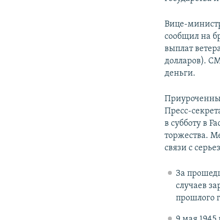
Вице-министр
сообщил на б
выплат ветер
долларов). С
деньги.
Приуроченные
Пресс-секрет
в субботу в 
торжества. М
связи с серь
За прошед
случаев за
прошлого г
9 мая 1945