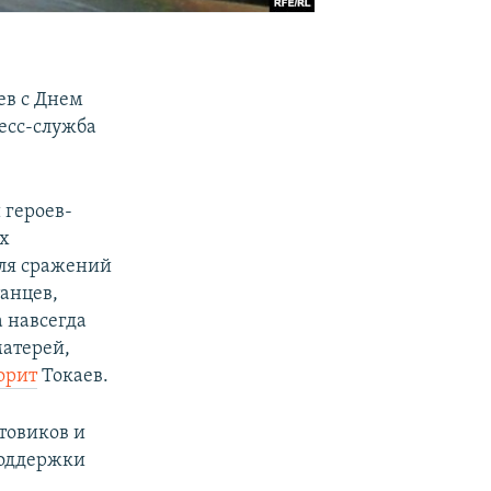
ев с Днем
ресс-служба
 героев-
их
оля сражений
анцев,
а навсегда
матерей,
орит
Токаев.
товиков и
поддержки