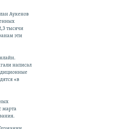
рлан Аукенов
менных
2,3 тысячи
ранам эти
нлайн.
гали написал
радиционные
дятся «в
нных
с марта
вания.
 Германии.