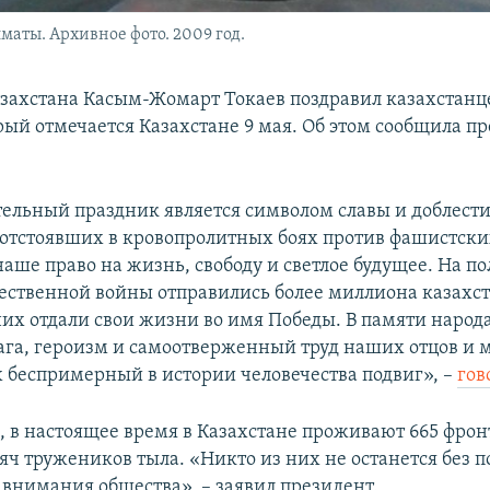
маты. Архивное фото. 2009 год.
захстана Касым-Жомарт Токаев поздравил казахстанц
рый отмечается Казахстане 9 мая. Об этом сообщила п
тельный праздник является символом славы и доблести
 отстоявших в кровопролитных боях против фашистск
наше право на жизнь, свободу и светлое будущее. На п
ественной войны отправились более миллиона казахст
них отдали свои жизни во имя Победы. В памяти народ
вага, героизм и самоотверженный труд наших отцов и 
беспримерный в истории человечества подвиг», –
гов
м, в настоящее время в Казахстане проживают 665 фрон
сяч тружеников тыла. «Никто из них не останется без 
 внимания общества», – заявил президент.