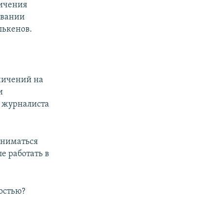
ничения
овании
лькенов.
ничений на
и
 журналиста
аниматься
е работать в
остью?