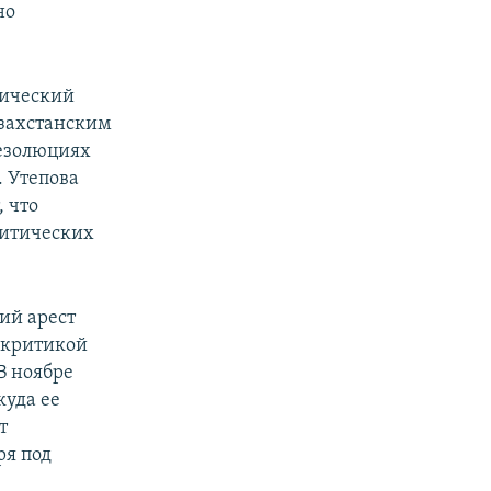
но
тический
азахстанским
резолюциях
 Утепова
, что
литических
ий арест
с критикой
В ноябре
куда ее
т
ря под