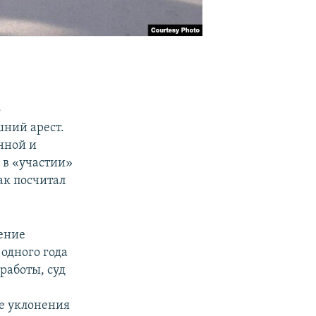
о
ний арест.
нной и
 в «участии»
ак посчитал
шение
 одного года
работы, суд
ае уклонения