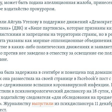
у, может быть подана апелляционная жалоба, принесе
е ходатайство прокурором.
или Айгуль Утепову в поддержке движений «Демокра
тана» (ДВК) и «Көше партиясы», которые признаны к
мистскими и запрещены на территории страны, но в 
та указаны как мирные оппозиционные объединения.
стие в каких-либо политических движениях и заявляет
ло против нее заведено в отместку за освещение ею по
ане.
ва была задержана в сентябре и помещена под домашн
ак она разместила на своей странице в Facebook’e пост 
по сдерживанию вспышки коронавирусной инфекции. 
тили в психоневрологический диспансер на 18 суток, 
 ходатайству следователя «для обследования на предме
». Журналистку
выпустили
из психдиспансера 11 декаб
ст.