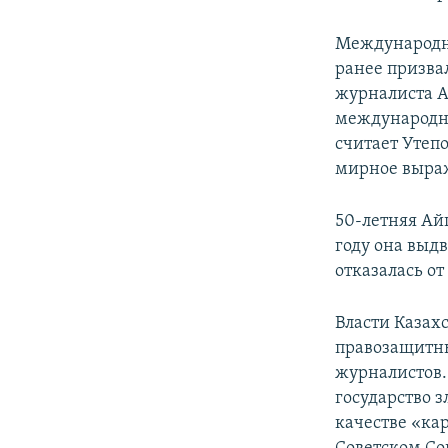
Международны
ранее призвал
журналиста Ай
международна
считает Утеп
мирное выраж
50-летняя Ай
году она выд
отказалась от
Власти Казах
правозащитны
журналистов.
государство з
качестве «ка