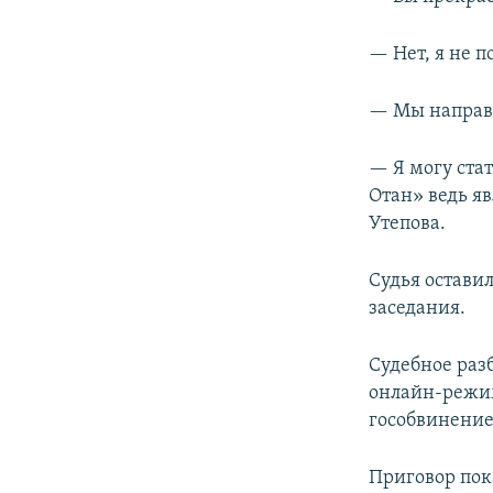
— Нет, я не 
— Мы направи
— Я могу ста
Отан» ведь я
Утепова.
Судья оставил
заседания.
Судебное раз
онлайн-режим
гособвинение
Приговор пок