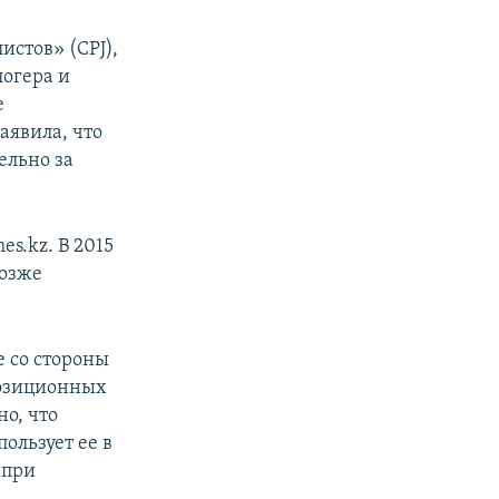
стов» (CPJ),
логера и
е
аявила, что
ельно за
s.kz. В 2015
позже
е со стороны
позиционных
о, что
ользует ее в
 при