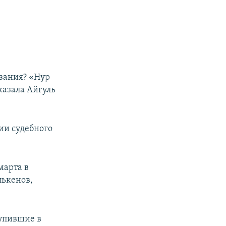
азания? «Нур
казала Айгуль
нии судебного
марта в
лькенов,
тупившие в