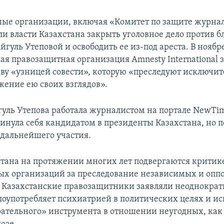
е организации, включая «Комитет по защите журнали
и власти Казахстана закрыть уголовное дело против б
гуль Утеповой и освободить ее из-под ареста. В ноябр
я правозащитная организация Amnesty International з
ову «узницей совести», которую «преследуют исключит
ение ею своих взглядов».
гуль Утепова работала журналистом на портале NewTime
винула себя кандидатом в президенты Казахстана, но 
 дальнейшего участия.
стана на протяжении многих лет подвергаются критик
х организаций за преследование независимых и оп
 Казахстанские правозащитники заявляли неоднократн
лоупотребляет психиатрией в политических целях и исп
рательного» инструмента в отношении неугодных, как