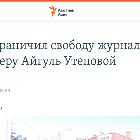
граничил свободу журна
геру Айгуль Утеповой
13:59
ся