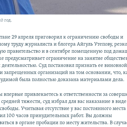
0 год.
лтане 29 апреля приговорил к ограничению свободы и
ому труду журналиста и блогера Айгуль Утепову, резк
ю правительство и в сентябре помещенную под домаш
е предусматривает ограничение на занятие обществе
 деятельностью. Суд постановил признать ее виновной
ти запрещенных организаций на том основании, что, к
дсудимой была полностью доказана материалами дела.
ы впервые привлекаетесь к ответственности за совер
средней тяжести, суд избрал для вас наказание в виде
вободы. Учитывая отсутствие у вас постоянного места 
ил 100 часов принудительных работ. Вы должны
аться в органе пробации по месту жительства. В случ