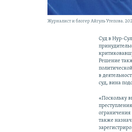
Журналист и блогер Айгуль Утепова. 202
Суд в Нур-Су
принудительн
критиковавшу
Решение такж
политической
в деятельнос
суд, вина по
«Поскольку в
преступления 
ограничения с
также назнач
зарегистриров