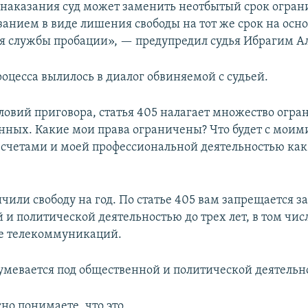
 наказания суд может заменить неотбытый срок огра
занием в виде лишения свободы на тот же срок на осн
я службы пробации», — предупредил судья Ибрагим А
оцесса вылилось в диалог обвиняемой с судьей.
овий приговора, статья 405 налагает множество огра
нных. Какие мои права ограничены? Что будет с моим
счетами и моей профессиональной деятельностью как
чили свободу на год. По статье 405 вам запрещается з
и политической деятельностью до трех лет, в том числ
е телекоммуникаций.
умевается под общественной и политической деятельн
но понимаете, что это.