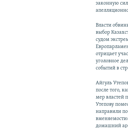
законную сил
апелляционно
Власти обвин
выбор Казахс
судом экстре
Европарламен
отрицает уча
уголовное де
событий в стр
Айгуль Утепо
после того, к
мер властей 
Утепову помес
направили по
вменяемости
домашний аре