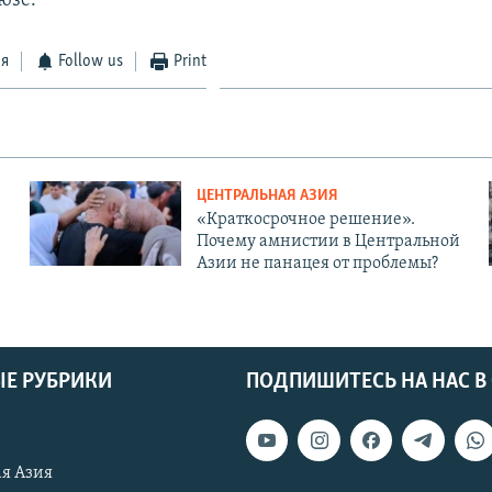
юзе.
ся
Follow us
Print
ЦЕНТРАЛЬНАЯ АЗИЯ
«Краткосрочное решение».
Почему амнистии в Центральной
Азии не панацея от проблемы?
Е РУБРИКИ
ПОДПИШИТЕСЬ НА НАС В
я Азия