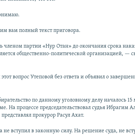
понимаю.
м вам полный текст приговора.
ть членом партии «Нур Отан» до окончания срока нак
вляется общественно-политической организацией, — с
 этот вопрос Утеповой без ответа и объявил о заверше
бирательство по данному уголовному делу началось 15 
е. На процессе председательствовал судья Ибрагим А
 представлял прокурор Расул Ахат.
а не вступил в законную силу. На решение суда, не вс