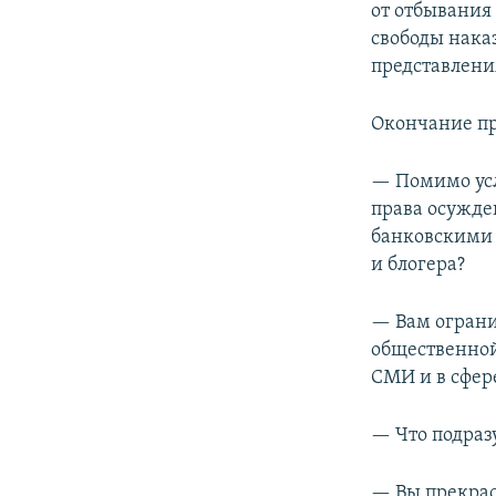
от отбывания
свободы нака
представлени
Окончание пр
— Помимо усл
права осужде
банковскими 
и блогера?
— Вам ограни
общественной 
СМИ и в сфер
— Что подраз
— Вы прекрас