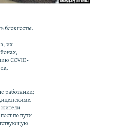
ть блокпосты.
а, их
айонах,
ению COVID-
ек,
ые работники;
едицинскими
; жители
пост по пути
ветствующую