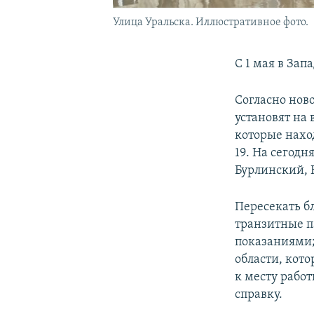
Улица Уральска. Иллюстративное фото.
С 1 мая в За
Согласно нов
установят на
которые нахо
19. На сегод
Бурлинский, 
Пересекать б
транзитные п
показаниями;
области, кот
к месту рабо
справку.