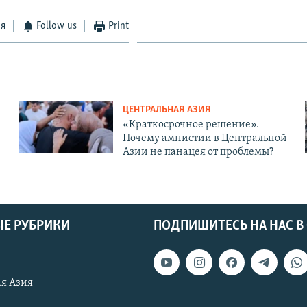
ся
Follow us
Print
ЦЕНТРАЛЬНАЯ АЗИЯ
«Краткосрочное решение».
Почему амнистии в Центральной
Азии не панацея от проблемы?
Е РУБРИКИ
ПОДПИШИТЕСЬ НА НАС В
я Азия