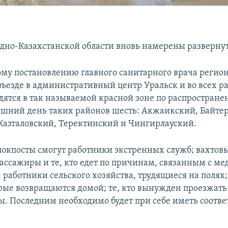
падно-Казахстанской области вновь намерены разверну
ому постановлению главного санитарного врача регион
 въезде в административный центр Уральск и во всех р
дятся в так называемой красной зоне по распростран
няшний день таких районов шесть: Акжаикский, Байтер
Казталовский, Теректинский и Чингирлауский.
локпосты смогут работники экстренных служб; вахтов
ассажиры и те, кто едет по причинам, связанным с м
 работники сельского хозяйства, трудящиеся на полях
орые возвращаются домой; те, кто вынужден проезжать 
ты. Последним необходимо будет при себе иметь соот