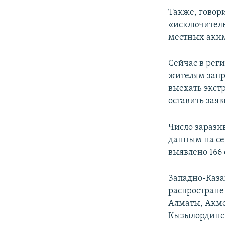
Также, говори
«исключитель
местных аким
Сейчас в рег
жителям запр
выехать экст
оставить зая
Число зарази
данным на сег
выявлено 166
Западно-Каза
распростране
Алматы, Акмо
Кызылординск