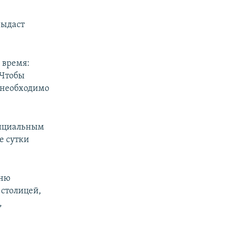
выдаст
 время:
 Чтобы
, необходимо
фициальным
е сутки
вню
 столицей,
,