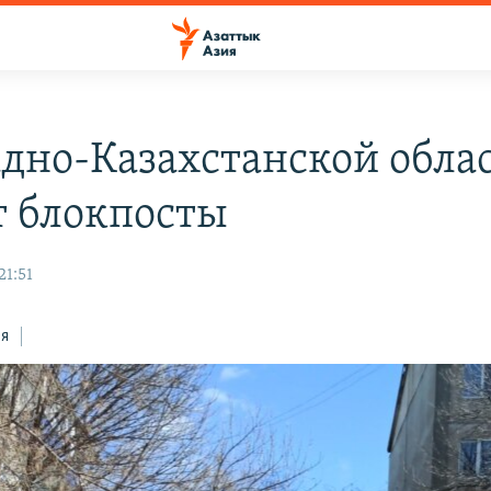
адно-Казахстанской обла
т блокпосты
21:51
ся